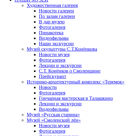
Художественная галерея
Новости галереи
По залам галереи
В дар музею
Фотогалерея
Пинакотека
Видеофильмы
Наши экскурсии
Музей скульптуры С.Т.Конёнкова
Новости музея
Фотогалерея
Лекции и экскурсии
С.Т. Конёнков о Смоленщине
Прейскурант
Историко-архитектурный комплекс «Теремок»
Новости
Фотогалерея
Гончарная мастерская в Талашкино
Лекции и экскурсии
Видеофильмы
Музей «Русская старина»
Музей «Смоленский лён»
Новости музея
Фотогалерея