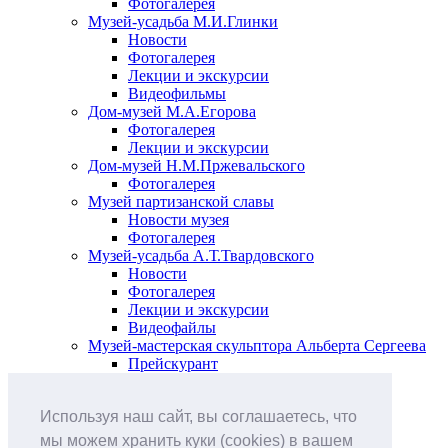
Фотогалерея
Музей-усадьба М.И.Глинки
Новости
Фотогалерея
Лекции и экскурсии
Видеофильмы
Дом-музей М.А.Егорова
Фотогалерея
Лекции и экскурсии
Дом-музей Н.М.Пржевальского
Фотогалерея
Музей партизанской славы
Новости музея
Фотогалерея
Музей-усадьба А.Т.Твардовского
Новости
Фотогалерея
Лекции и экскурсии
Видеофайлы
Музей-мастерская скульптора Альберта Сергеева
Прейскурант
Выставки и события
Афиша
Используя наш сайт, вы соглашаетесь, что
Анонс мероприятий
Виртуальные выставки
мы можем хранить куки (cookies) в вашем