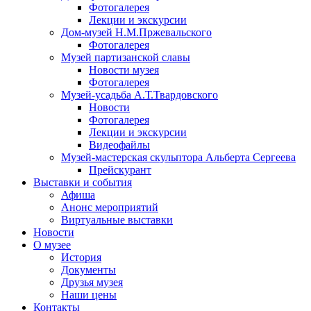
Фотогалерея
Лекции и экскурсии
Дом-музей Н.М.Пржевальского
Фотогалерея
Музей партизанской славы
Новости музея
Фотогалерея
Музей-усадьба А.Т.Твардовского
Новости
Фотогалерея
Лекции и экскурсии
Видеофайлы
Музей-мастерская скульптора Альберта Сергеева
Прейскурант
Выставки и события
Афиша
Анонс мероприятий
Виртуальные выставки
Новости
О музее
История
Документы
Друзья музея
Наши цены
Контакты