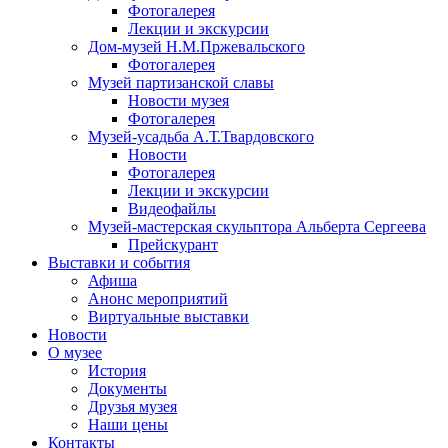
Фотогалерея
Лекции и экскурсии
Дом-музей Н.М.Пржевальского
Фотогалерея
Музей партизанской славы
Новости музея
Фотогалерея
Музей-усадьба А.Т.Твардовского
Новости
Фотогалерея
Лекции и экскурсии
Видеофайлы
Музей-мастерская скульптора Альберта Сергеева
Прейскурант
Выставки и события
Афиша
Анонс мероприятий
Виртуальные выставки
Новости
О музее
История
Документы
Друзья музея
Наши цены
Контакты