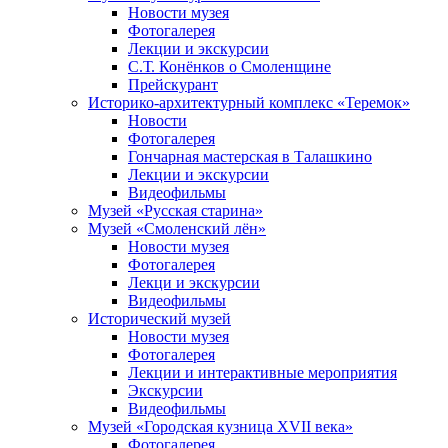
Новости музея
Фотогалерея
Лекции и экскурсии
С.Т. Конёнков о Смоленщине
Прейскурант
Историко-архитектурный комплекс «Теремок»
Новости
Фотогалерея
Гончарная мастерская в Талашкино
Лекции и экскурсии
Видеофильмы
Музей «Русская старина»
Музей «Смоленский лён»
Новости музея
Фотогалерея
Лекци и экскурсии
Видеофильмы
Исторический музей
Новости музея
Фотогалерея
Лекции и интерактивные мероприятия
Экскурсии
Видеофильмы
Музей «Городская кузница XVII века»
Фотогалерея