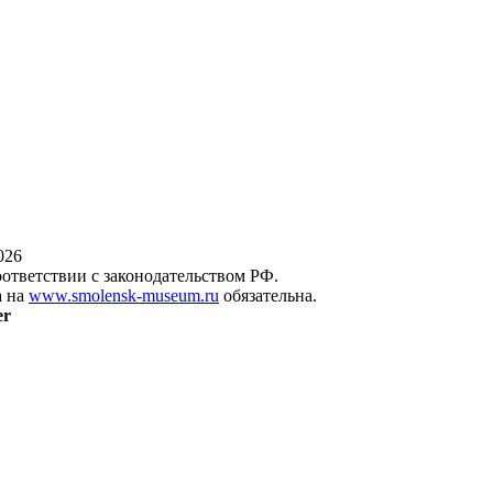
026
оответствии с законодательством РФ.
а на
www.smolensk-museum.ru
обязательна.
er