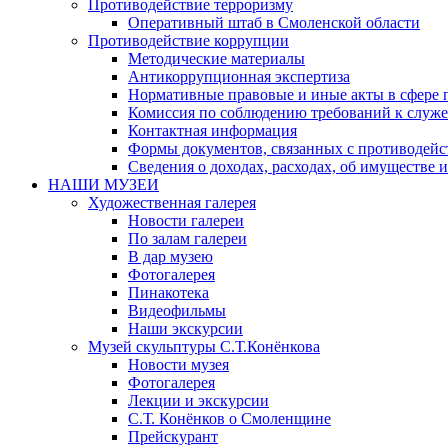
Противодействие терроризму
Оперативный штаб в Смоленской области
Противодействие коррупции
Методические материалы
Антикоррупционная экспертиза
Нормативные правовые и иные акты в сфере 
Комиссия по соблюдению требований к служе
Контактная информация
Формы документов, связанных с противодейс
Сведения о доходах, расходах, об имуществе 
НАШИ МУЗЕИ
Художественная галерея
Новости галереи
По залам галереи
В дар музею
Фотогалерея
Пинакотека
Видеофильмы
Наши экскурсии
Музей скульптуры С.Т.Конёнкова
Новости музея
Фотогалерея
Лекции и экскурсии
С.Т. Конёнков о Смоленщине
Прейскурант