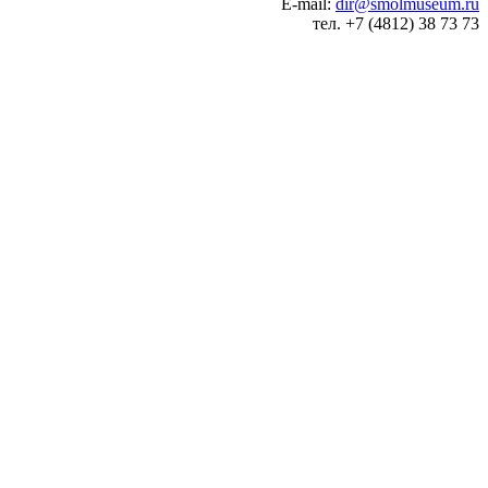
E-mail:
dir@smolmuseum.ru
тел. +7 (4812) 38 73 73