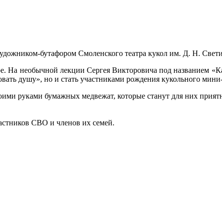
 с художником-бутафором Смоленского театра кукол им. Д. Н. Св
ре. На необычной лекции Сергея Викторовича под названием «Как
овать душу», но и стать участниками рождения кукольного мини
оими руками бумажных медвежат, которые станут для них прият
астников СВО и членов их семей.