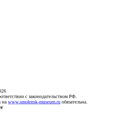
026
оответствии с законодательством РФ.
а на
www.smolensk-museum.ru
обязательна.
er