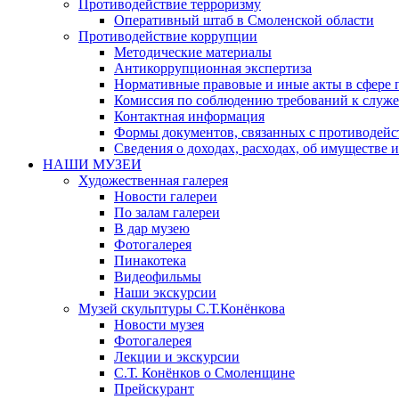
Противодействие терроризму
Оперативный штаб в Смоленской области
Противодействие коррупции
Методические материалы
Антикоррупционная экспертиза
Нормативные правовые и иные акты в сфере 
Комиссия по соблюдению требований к служе
Контактная информация
Формы документов, связанных с противодейс
Сведения о доходах, расходах, об имуществе 
НАШИ МУЗЕИ
Художественная галерея
Новости галереи
По залам галереи
В дар музею
Фотогалерея
Пинакотека
Видеофильмы
Наши экскурсии
Музей скульптуры С.Т.Конёнкова
Новости музея
Фотогалерея
Лекции и экскурсии
С.Т. Конёнков о Смоленщине
Прейскурант