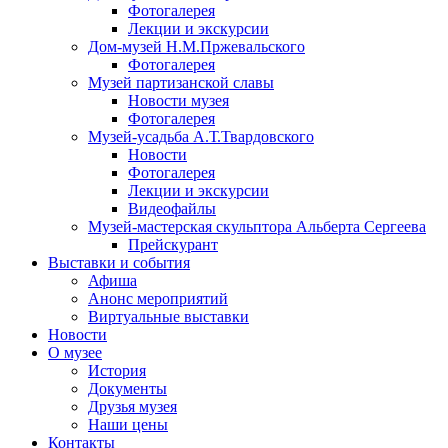
Фотогалерея
Лекции и экскурсии
Дом-музей Н.М.Пржевальского
Фотогалерея
Музей партизанской славы
Новости музея
Фотогалерея
Музей-усадьба А.Т.Твардовского
Новости
Фотогалерея
Лекции и экскурсии
Видеофайлы
Музей-мастерская скульптора Альберта Сергеева
Прейскурант
Выставки и события
Афиша
Анонс мероприятий
Виртуальные выставки
Новости
О музее
История
Документы
Друзья музея
Наши цены
Контакты