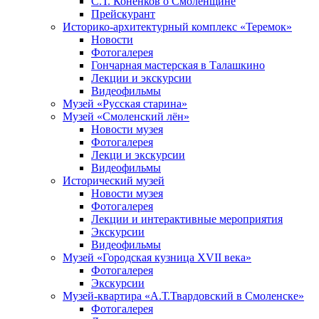
С.Т. Конёнков о Смоленщине
Прейскурант
Историко-архитектурный комплекс «Теремок»
Новости
Фотогалерея
Гончарная мастерская в Талашкино
Лекции и экскурсии
Видеофильмы
Музей «Русская старина»
Музей «Смоленский лён»
Новости музея
Фотогалерея
Лекци и экскурсии
Видеофильмы
Исторический музей
Новости музея
Фотогалерея
Лекции и интерактивные мероприятия
Экскурсии
Видеофильмы
Музей «Городская кузница XVII века»
Фотогалерея
Экскурсии
Музей-квартира «А.Т.Твардовский в Смоленске»
Фотогалерея