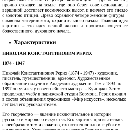
прочно стоящее на земле, где оно берет сове основание, а
вершиной достигает космических высот, и венчает его гнездо
с золотою птицей. Древо охраняют четыре женские фигуры –
символы материнского, охранительного начала. Главная идея
картины – это идея вечной жизни и пронизывающего ее
божественного, духовного начала.
Характеристики
НИКОЛАЙ КОНСТАНТИНОВИЧ РЕРИХ
1874 - 1947
Николай Константинович Рерих (1874 - 1947) - художник,
писатель, путешественник, археолог. Художественное
образование получил в Академии художеств. Там с 1893 по
1897 он учился у известнейшего мастера – Куинджи. Затем
продолжил учебу в парижской студии Кормона. Рерих входил
в состав объединения художников «Мир искусств», несколько
лет был его руководителем.
Его творчество — явление исключительное в истории
русского и мирового искусства. Его картины притягательны
своеобразием тем и сюжетов, их поэтичностью и глубоким
символизмом. Художественное наследие Рериха огромно: