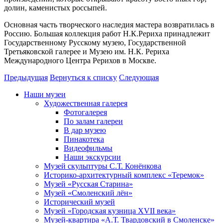
долин, каменистых россыпей.
Основная часть творческого наследия мастера возвратилась в
Россию. Большая коллекция работ Н.К.Рериха принадлежит
Государственному Русскому музею, Государственной
Третьяковской галерее и Музею им. Н.К. Рериха
Международного Центра Рерихов в Москве.
Предыдущая
Вернуться к списку
Следующая
Наши музеи
Художественная галерея
Фотогалерея
По залам галереи
В дар музею
Пинакотека
Видеофильмы
Наши экскурсии
Музей скульптуры С.Т. Конёнкова
Историко-архитектурный комплекс «Теремок»
Музей «Русская Старина»
Музей «Смоленский лён»
Исторический музей
Музей «Городская кузница XVII века»
Музей-квартира «А.Т. Твардовский в Смоленске»