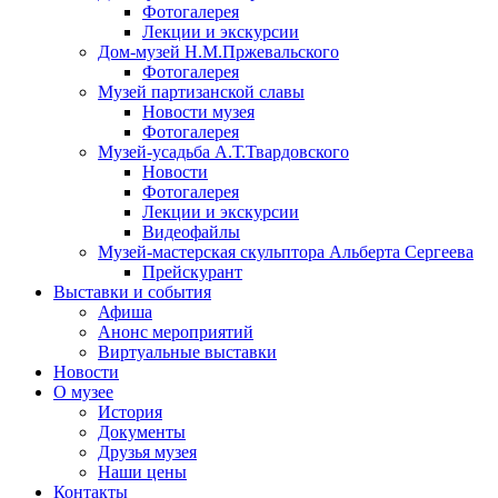
Фотогалерея
Лекции и экскурсии
Дом-музей Н.М.Пржевальского
Фотогалерея
Музей партизанской славы
Новости музея
Фотогалерея
Музей-усадьба А.Т.Твардовского
Новости
Фотогалерея
Лекции и экскурсии
Видеофайлы
Музей-мастерская скульптора Альберта Сергеева
Прейскурант
Выставки и события
Афиша
Анонс мероприятий
Виртуальные выставки
Новости
О музее
История
Документы
Друзья музея
Наши цены
Контакты