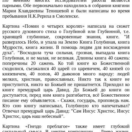
По мнению многих исследователей работы являются
парными. Обе первоначально находились в собрании княгини
Марии Клавдиевны Тенишевой и были написаны во время
пребывания Н.К.Рериха в Смоленске.
Картина «Помин о четырех королях» написала на сюжет
русского духовного стиха о Голубиной или Глубинной, т.е.
хранящей глубинные, сокровенные знания, книге. "И
разверзлось Небо, и упала на Землю Книга Голубиная, книга
Мудрости, книга жизни. В помощь людям для восхождения
духа". "Восходила туча сильная, грозная, выпадала книга
Голубиная, и не малая, не великая. Длинны книга 40 сажень:
поперечины 20 сажень. Ко той книге ко Божественной
сходилися, съезжалися 40 царей со царевичем, 40 князей со
князевичем, 40 попов, 40 дьяконов много народу: людей
мелких, христиан, православных. Никто так к книге не
приступится, никто ко Божьей не пришатнется. Приходил ко
книге премудрый царь Давид. До Божьей до книги он
доступается, перед ним книга разгибается, всё Божественное
писание ему объявляется. - Скажи, государь, проповедь нам.
Кто сию книгу написывал, Голубиную кто напечатывал?
Отвечал премудрый царь Давид: "Сам Иисус Христос, Иисус
Христос, царь наш небесный".
Картина «Гнездо преблагое» также имеет глубокий
сакральный смысл. В центре композиции – Древо жизни,