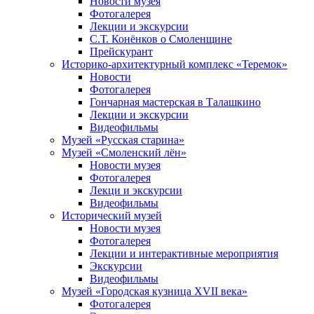
Новости музея
Фотогалерея
Лекции и экскурсии
С.Т. Конёнков о Смоленщине
Прейскурант
Историко-архитектурный комплекс «Теремок»
Новости
Фотогалерея
Гончарная мастерская в Талашкино
Лекции и экскурсии
Видеофильмы
Музей «Русская старина»
Музей «Смоленский лён»
Новости музея
Фотогалерея
Лекци и экскурсии
Видеофильмы
Исторический музей
Новости музея
Фотогалерея
Лекции и интерактивные мероприятия
Экскурсии
Видеофильмы
Музей «Городская кузница XVII века»
Фотогалерея