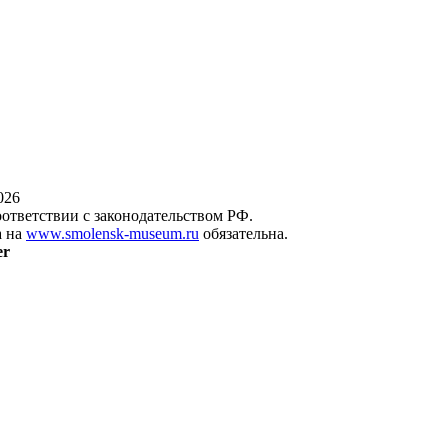
026
оответствии с законодательством РФ.
а на
www.smolensk-museum.ru
обязательна.
er