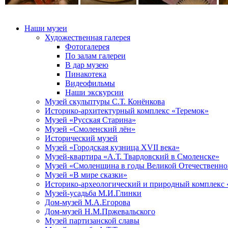
Наши музеи
Художественная галерея
Фотогалерея
По залам галереи
В дар музею
Пинакотека
Видеофильмы
Наши экскурсии
Музей скульптуры С.Т. Конёнкова
Историко-архитектурный комплекс «Теремок»
Музей «Русская Старина»
Музей «Смоленский лён»
Исторический музей
Музей «Городская кузница XVII века»
Музей-квартира «А.Т. Твардовский в Смоленске»
Музей «Смоленщина в годы Великой Отечественной
Музей «В мире сказки»
Историко-археологический и природный комплекс 
Музей-усадьба М.И.Глинки
Дом-музей М.А.Егорова
Дом-музей Н.М.Пржевальского
Музей партизанской славы