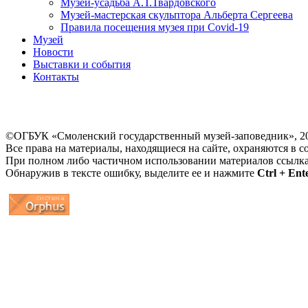
Музей-усадьба А.Т.Твардовского
Музей-мастерская скульптора Альберта Сергеева
Правила посещения музея при Covid-19
Музей
Новости
Выставки и события
Контакты
©ОГБУК «Смоленский государственный музей-заповедник», 2
Все права на материалы, находящиеся на сайте, охраняются в с
При полном либо частичном использовании материалов ссылк
Обнаружив в тексте ошибку, выделите ее и нажмите
Ctrl + Ent
...
... 4 5 6 7 8 9 10 11 12 13 14 15 16 17 18 19