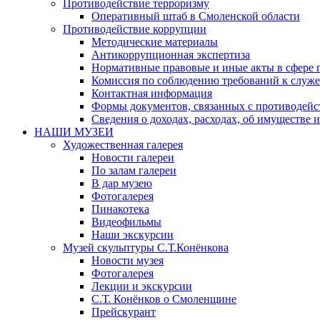
Противодействие терроризму
Оперативный штаб в Смоленской области
Противодействие коррупции
Методические материалы
Антикоррупционная экспертиза
Нормативные правовые и иные акты в сфере 
Комиссия по соблюдению требований к служе
Контактная информация
Формы документов, связанных с противодейс
Сведения о доходах, расходах, об имуществе 
НАШИ МУЗЕИ
Художественная галерея
Новости галереи
По залам галереи
В дар музею
Фотогалерея
Пинакотека
Видеофильмы
Наши экскурсии
Музей скульптуры С.Т.Конёнкова
Новости музея
Фотогалерея
Лекции и экскурсии
С.Т. Конёнков о Смоленщине
Прейскурант