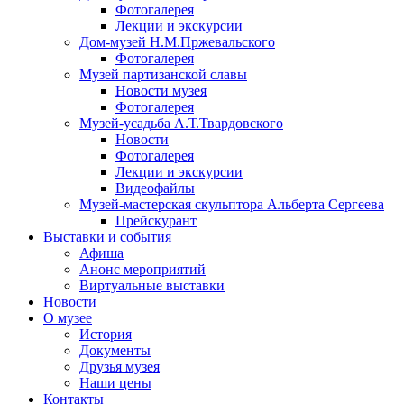
Фотогалерея
Лекции и экскурсии
Дом-музей Н.М.Пржевальского
Фотогалерея
Музей партизанской славы
Новости музея
Фотогалерея
Музей-усадьба А.Т.Твардовского
Новости
Фотогалерея
Лекции и экскурсии
Видеофайлы
Музей-мастерская скульптора Альберта Сергеева
Прейскурант
Выставки и события
Афиша
Анонс мероприятий
Виртуальные выставки
Новости
О музее
История
Документы
Друзья музея
Наши цены
Контакты