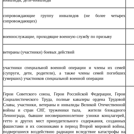
инвалиды, дети-инвалиды
сопровождающие группу инвалидов (не более четырех
сопровождающих)
военнослужащие, проходящие военную службу по призыву
ветераны (участники) боевых действий
участники специальной военной операции и члены их семей
(супруги, дети, родители), а также члены семей погибших
(умерших) участников специальной военной операции
Герои Советского союза, Герои Российской Федерации, Герои
Социалистического Труда, полные кавалеры ордена Трудовой
Славы, участники, ветераны и инвалиды Великой Отечественной
войны и стран СНГ, труженики тыла, жители блокадного
Ленинграда, бывшие несовершеннолетние узники концлагерей,
гетто и других мест принудительного содержания, созданных
фашистами и их союзниками в период Второй мировой войны,
подвергшиеся воздействию радиации вследствие катастрофы на