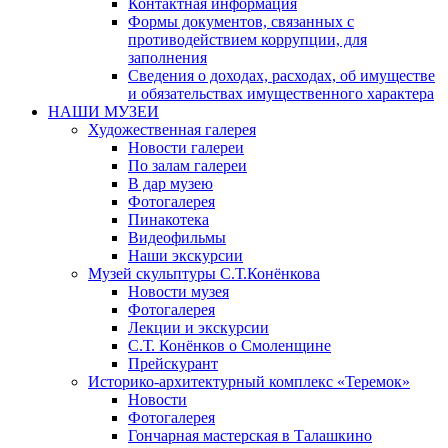
Контактная информация
Формы документов, связанных с
противодействием коррупции, для
заполнения
Сведения о доходах, расходах, об имуществе
и обязательствах имущественного характера
НАШИ МУЗЕИ
Художественная галерея
Новости галереи
По залам галереи
В дар музею
Фотогалерея
Пинакотека
Видеофильмы
Наши экскурсии
Музей скульптуры С.Т.Конёнкова
Новости музея
Фотогалерея
Лекции и экскурсии
С.Т. Конёнков о Смоленщине
Прейскурант
Историко-архитектурный комплекс «Теремок»
Новости
Фотогалерея
Гончарная мастерская в Талашкино