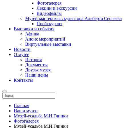
Фотогалерея
Лекции и экскурсии
Видеофайлы
Музей-мастерская скульптора Альберта Сергеева
Прейскурант
Выставки и события
Афиша
Анонс мероприятий
Виртуальные выставки
Новости
О музее
История
Документы
Друзья музея
Наши цены
Контакты
Главная
Наши музеи
Музей-усадьба М.И.Глинки
Фотогалерея
Музей-усадьба М.И.Глинки