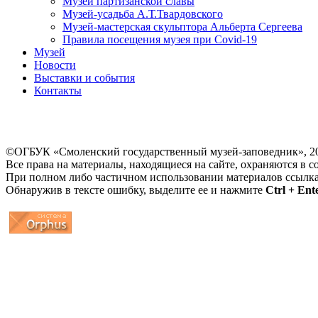
Музей партизанской славы
Музей-усадьба А.Т.Твардовского
Музей-мастерская скульптора Альберта Сергеева
Правила посещения музея при Covid-19
Музей
Новости
Выставки и события
Контакты
©ОГБУК «Смоленский государственный музей-заповедник», 2
Все права на материалы, находящиеся на сайте, охраняются в с
При полном либо частичном использовании материалов ссылк
Обнаружив в тексте ошибку, выделите ее и нажмите
Ctrl + Ent
...
... 4 5 6 7 8 9 10 11 12 13 14 15 16 17 18 19