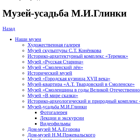
Музей-усадьба М.И.Глинки
Назад
Наши музеи
Художественная галерея
Музей скульптуры С.Т. Конёнкова
Историко-архитектурный комплекс «Теремок»
Музей «Русская Старина»
Музей «Смоленский лён»
Исторический музей
Музей «Городская кузница XVII века»
Музей-квартира «А.Т. Твардовский в Смоленске»
Музей «Смоленщина в годы Великой Отечественной
Музей «В мире сказки»
Историко-археологический и природный комплекс 
Музей-усадьба М.И.Глинки
Фотогалерея
Лекции и экскурсии
Видеофильмы
Дом-музей М.А.Егорова
Дом-музей Н.М.Пржевальского