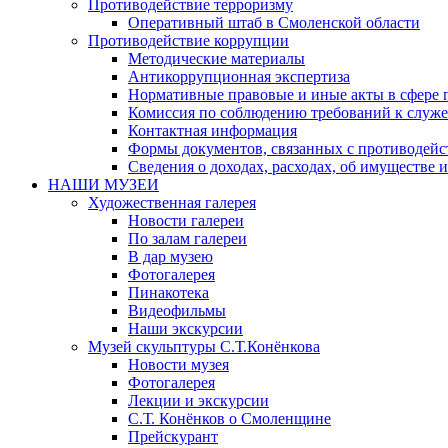
Противодействие терроризму
Оперативный штаб в Смоленской области
Противодействие коррупции
Методические материалы
Антикоррупционная экспертиза
Нормативные правовые и иные акты в сфере 
Комиссия по соблюдению требований к служе
Контактная информация
Формы документов, связанных с противодейс
Сведения о доходах, расходах, об имуществе 
НАШИ МУЗЕИ
Художественная галерея
Новости галереи
По залам галереи
В дар музею
Фотогалерея
Пинакотека
Видеофильмы
Наши экскурсии
Музей скульптуры С.Т.Конёнкова
Новости музея
Фотогалерея
Лекции и экскурсии
С.Т. Конёнков о Смоленщине
Прейскурант