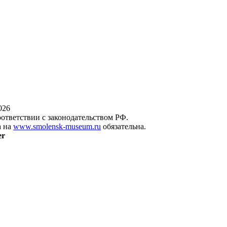
026
оответствии с законодательством РФ.
а на
www.smolensk-museum.ru
обязательна.
er