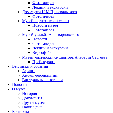
Фотогалерея
Лекции и экскурсии
Дом-музей Н.М.Пржевальского
Фотогалерея
Музей партизанской славы
Новости музея
Фотогалерея
Музей-усадьба А.Т.Твардовского
Новости
Фотогалерея
Лекции и экскурсии
Видеофайлы
Музей-мастерская скульптора Альберта Сергеева
Прейскурант
Выставки и события
Афиша
Анонс мероприятий
Виртуальные выставки
Новости
О музее
История
Документы
Друзья музея
Наши цены
Контакты