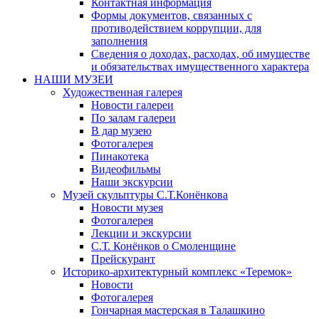
Контактная информация
Формы документов, связанных с
противодействием коррупции, для
заполнения
Сведения о доходах, расходах, об имуществе
и обязательствах имущественного характера
НАШИ МУЗЕИ
Художественная галерея
Новости галереи
По залам галереи
В дар музею
Фотогалерея
Пинакотека
Видеофильмы
Наши экскурсии
Музей скульптуры С.Т.Конёнкова
Новости музея
Фотогалерея
Лекции и экскурсии
С.Т. Конёнков о Смоленщине
Прейскурант
Историко-архитектурный комплекс «Теремок»
Новости
Фотогалерея
Гончарная мастерская в Талашкино