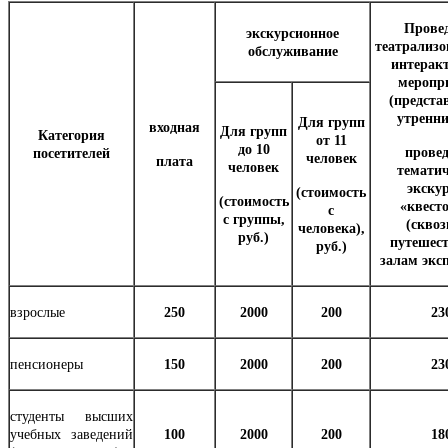
Прове
экскурсионное
театрализ
обслуживание
интерак
меропр
(предста
утренн
Для групп
входная
Для групп
Категория
от 11
до 10
прове
посетителей
человек
плата
человек
темати
экскур
(стоимость
(стоимость
«квест
с
с группы,
(скво
человека),
руб.)
путешес
руб.)
залам экс
взрослые
250
2000
200
23
пенсионеры
150
2000
200
23
студенты высших
учебных заведений
100
2000
200
18