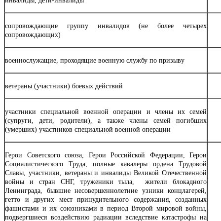
инвалиды, дети-инвалиды
сопровождающие группу инвалидов (не более четырех
сопровождающих)
военнослужащие, проходящие военную службу по призыву
ветераны (участники) боевых действий
участники специальной военной операции и члены их семей
(супруги, дети, родители), а также члены семей погибших
(умерших) участников специальной военной операции
Герои Советского союза, Герои Российской Федерации, Герои
Социалистического Труда, полные кавалеры ордена Трудовой
Славы, участники, ветераны и инвалиды Великой Отечественной
войны и стран СНГ, труженики тыла, жители блокадного
Ленинграда, бывшие несовершеннолетние узники концлагерей,
гетто и других мест принудительного содержания, созданных
фашистами и их союзниками в период Второй мировой войны,
подвергшиеся воздействию радиации вследствие катастрофы на