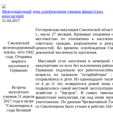
Международный день освобождения узников фашистских
концлагерей
11.04.2017
Гитлеровская оккупация Смоленской области
г., около 27 месяцев. Кровавые злодеяния
жестокостью по отношению к населени
Cмоленский
советских граждан, разрушением и разгр
железнодорожный
ценностей. Ко времени освобождения С
вокзал, лето 1942
довоенной численности населения.
года. Отправка
Массовый угон населения в немецкий т
мирного
оккупантами из всех без исключения район
населения в
Германию подлежали все работоспособн
Германию
возраста, их называли "остарбайтеры" 
отправлялись и дети. Из одиннадцати тыс
от 4 до 11 лет, возвратился домой лишь
Встреча
подвергались самой жестокой эксплуатации
малолетних
хозяйстве у "бауэров". В самых тяжелы
узников 11 апреля
фашистские концлагеря, где над ними пр
2017 года в музее
уничтожение. По данным Чрезвычайной Го
"Смоленщина в
со Смоленщины было угнано в рабство 164 
годы Великой