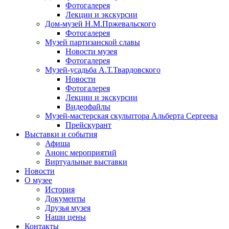
Фотогалерея
Лекции и экскурсии
Дом-музей Н.М.Пржевальского
Фотогалерея
Музей партизанской славы
Новости музея
Фотогалерея
Музей-усадьба А.Т.Твардовского
Новости
Фотогалерея
Лекции и экскурсии
Видеофайлы
Музей-мастерская скульптора Альберта Сергеева
Прейскурант
Выставки и события
Афиша
Анонс мероприятий
Виртуальные выставки
Новости
О музее
История
Документы
Друзья музея
Наши цены
Контакты