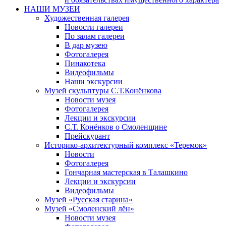
НАШИ МУЗЕИ
Художественная галерея
Новости галереи
По залам галереи
В дар музею
Фотогалерея
Пинакотека
Видеофильмы
Наши экскурсии
Музей скульптуры С.Т.Конёнкова
Новости музея
Фотогалерея
Лекции и экскурсии
С.Т. Конёнков о Смоленщине
Прейскурант
Историко-архитектурный комплекс «Теремок»
Новости
Фотогалерея
Гончарная мастерская в Талашкино
Лекции и экскурсии
Видеофильмы
Музей «Русская старина»
Музей «Смоленский лён»
Новости музея