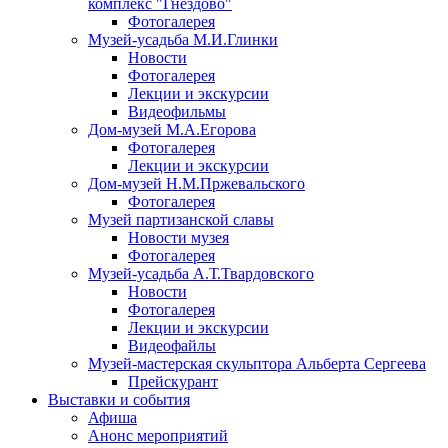
комплекс "Гнёздово"
Фотогалерея
Музей-усадьба М.И.Глинки
Новости
Фотогалерея
Лекции и экскурсии
Видеофильмы
Дом-музей М.А.Егорова
Фотогалерея
Лекции и экскурсии
Дом-музей Н.М.Пржевальского
Фотогалерея
Музей партизанской славы
Новости музея
Фотогалерея
Музей-усадьба А.Т.Твардовского
Новости
Фотогалерея
Лекции и экскурсии
Видеофайлы
Музей-мастерская скульптора Альберта Сергеева
Прейскурант
Выставки и события
Афиша
Анонс мероприятий