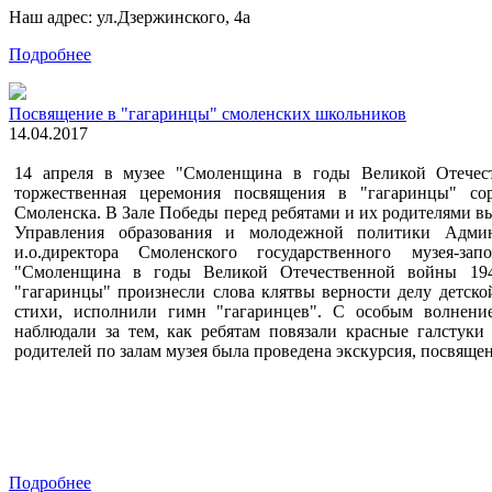
Наш адрес: ул.Дзержинского, 4а
Подробнее
Посвящение в "гагаринцы" смоленских школьников
14.04.2017
14 апреля в музее "Смоленщина в годы Великой Отечест
торжественная церемония посвящения в "гагаринцы" со
Смоленска. В Зале Победы перед ребятами и их родителями в
Управления образования и молодежной политики Админ
и.о.директора Смоленского государственного музея-зап
"Смоленщина в годы Великой Отечественной войны 1941
"гагаринцы" произнесли слова клятвы верности делу детско
стихи, исполнили гимн "гагаринцев". С особым волнение
наблюдали за тем, как ребятам повязали красные галстуки
родителей по залам музея была проведена экскурсия, посвя
Подробнее