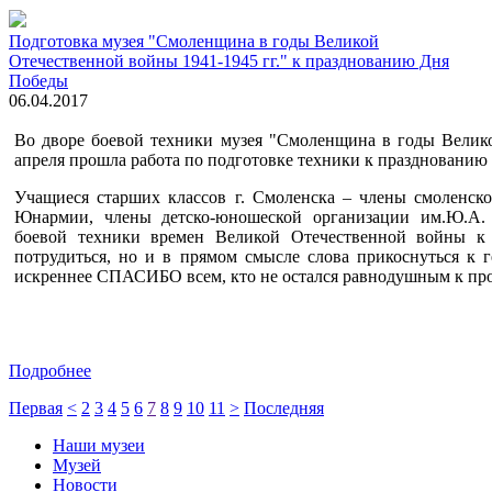
Подготовка музея "Смоленщина в годы Великой
Отечественной войны 1941-1945 гг." к празднованию Дня
Победы
06.04.2017
Во дворе боевой техники музея "Смоленщина в годы Велико
апреля прошла работа по подготовке техники к празднованию
Учащиеся старших классов г. Смоленска – члены смоленско
Юнармии, члены детско-юношеской организации им.Ю.А. 
боевой техники времен Великой Отечественной войны к 
потрудиться, но и в прямом смысле слова прикоснуться к 
искреннее СПАСИБО всем, кто не остался равнодушным к про
Подробнее
Первая
<
2
3
4
5
6
7
8
9
10
11
>
Последняя
Наши музеи
Музей
Новости