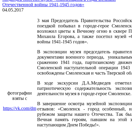
Отечественной войны 1941-1945 годов»
04.05.2017
3 мая Председатель Правительства Россий
поездкой побывал в городе-герое Смоленск
возложил цветы к Вечному огню в сквере П
Михаила Егорова, а также посетил музей 
войны 1941-1945 годов».
В экспозиции музея председатель правит
документами военного периода, уникальны
сражению 1941 года, партизанскому движе
Смоленской наступательной операции 1943
освобождены Смоленская и часть Тверской об
В ходе экскурсии Д.А.Медведев отмети
патриотическую содержательность экспо
фотографии
деятельности музея в городе-герое Смоленске.
взяты с
В завершение осмотра музейной экспозици
https://vk.com/dm
отзывов: «Смоленск - город особенный, 
рубежом защиты нашего Отечества. Так бы
Вечная память героям, павшим на этой 
наступающим Днем Победы!».