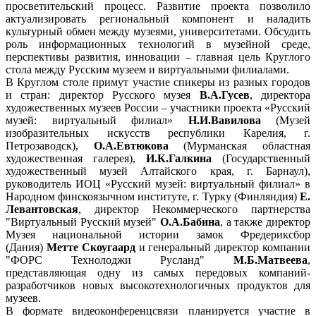
просветительский процесс. Развитие проекта позволило
актуализировать региональный компонент и наладить
культурный обмен между музеями, университетами. Обсудить
роль информационных технологий в музейной среде,
перспективы развития, инновации – главная цель Круглого
стола между Русским музеем и виртуальными филиалами.
В Круглом столе примут участие спикеры из разных городов
и стран: директор Русского музея
В.А.Гусев
, директора
художественных музеев России – участники проекта «Русский
музей: виртуальный филиал»
Н.И.Вавилова
(Музей
изобразительных искусств республики Карелия, г.
Петрозаводск),
О.А.Евтюкова
(Мурманская областная
художественная галерея),
И.К.Галкина
(Государственный
художественный музей Алтайского края, г. Барнаул),
руководитель ИОЦ «Русский музей: виртуальный филиал» в
Народном финскоязычном институте, г. Турку (Финляндия)
Е.
Левантовская
, директор Некоммерческого партнерства
"Виртуальный Русский музей"
О.А.Бабина
, а также директор
Музея национальной истории замок Фредериксбор
(Дания)
Метте Скоугаард
и генеральный директор компании
"ФОРС Технолоджи Русланд"
М.Б.Матвеева
,
представляющая одну из самых передовых компаний-
разработчиков новых высокотехнологичных продуктов для
музеев.
В формате видеоконференцсвязи планируется участие в