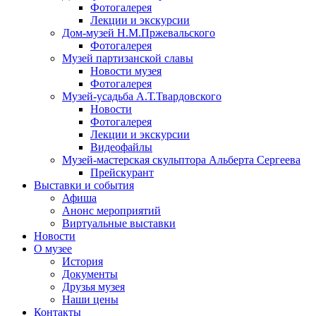
Фотогалерея
Лекции и экскурсии
Дом-музей Н.М.Пржевальского
Фотогалерея
Музей партизанской славы
Новости музея
Фотогалерея
Музей-усадьба А.Т.Твардовского
Новости
Фотогалерея
Лекции и экскурсии
Видеофайлы
Музей-мастерская скульптора Альберта Сергеева
Прейскурант
Выставки и события
Афиша
Анонс мероприятий
Виртуальные выставки
Новости
О музее
История
Документы
Друзья музея
Наши цены
Контакты