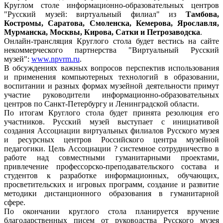
Круглом столе информационно-образовательных центров
"Русский музей: виртуальный филиал" из
Тамбова,
Костромы, Саратова, Смоленска, Кемерова, Ярославля,
Мурманска, Москвы, Кирова, Сатки и Петрозаводска
.
Онлайн-трансляция Круглого стола будет вестись на сайте
некоммерческого партнерства "Виртуальный Русский
музей":
www.npvrm.ru
.
В обсуждениях важных вопросов перспектив использования
и применения компьютерных технологий в образовании,
воспитании и разных формах музейной деятельности примут
участие руководители информационно-образовательных
центров по Санкт-Петербургу и Ленинградской области.
По итогам Круглого стола будет принята резолюция его
участников. Русский музей выступает с инициативой
создания Ассоциации виртуальных филиалов Русского музея
и ресурсных центров Российского центра музейной
педагогики. Цель Ассоциации ? системное сотрудничество в
работе над совместными гуманитарными проектами,
привлечение профессорско-преподавательского состава и
студентов к разработке информационных, обучающих,
просветительских и игровых программ, создание и развитие
методики дистанционного образования в гуманитарной
сфере.
По окончании круглого стола планируется вручение
благодарственных писем от руководства Русского музея