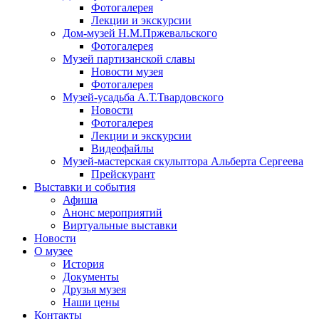
Фотогалерея
Лекции и экскурсии
Дом-музей Н.М.Пржевальского
Фотогалерея
Музей партизанской славы
Новости музея
Фотогалерея
Музей-усадьба А.Т.Твардовского
Новости
Фотогалерея
Лекции и экскурсии
Видеофайлы
Музей-мастерская скульптора Альберта Сергеева
Прейскурант
Выставки и события
Афиша
Анонс мероприятий
Виртуальные выставки
Новости
О музее
История
Документы
Друзья музея
Наши цены
Контакты