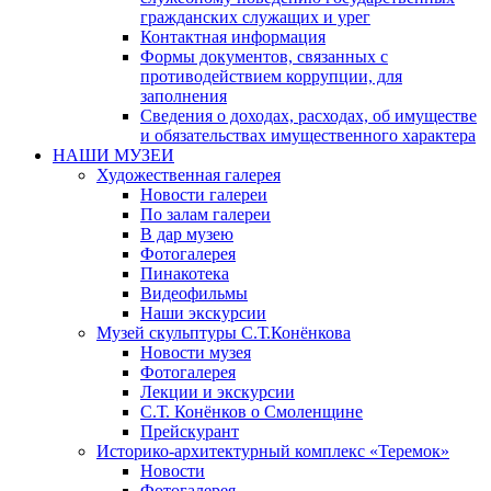
гражданских служащих и урег
Контактная информация
Формы документов, связанных с
противодействием коррупции, для
заполнения
Сведения о доходах, расходах, об имуществе
и обязательствах имущественного характера
НАШИ МУЗЕИ
Художественная галерея
Новости галереи
По залам галереи
В дар музею
Фотогалерея
Пинакотека
Видеофильмы
Наши экскурсии
Музей скульптуры С.Т.Конёнкова
Новости музея
Фотогалерея
Лекции и экскурсии
С.Т. Конёнков о Смоленщине
Прейскурант
Историко-архитектурный комплекс «Теремок»
Новости
Фотогалерея