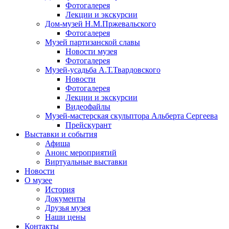
Фотогалерея
Лекции и экскурсии
Дом-музей Н.М.Пржевальского
Фотогалерея
Музей партизанской славы
Новости музея
Фотогалерея
Музей-усадьба А.Т.Твардовского
Новости
Фотогалерея
Лекции и экскурсии
Видеофайлы
Музей-мастерская скульптора Альберта Сергеева
Прейскурант
Выставки и события
Афиша
Анонс мероприятий
Виртуальные выставки
Новости
О музее
История
Документы
Друзья музея
Наши цены
Контакты