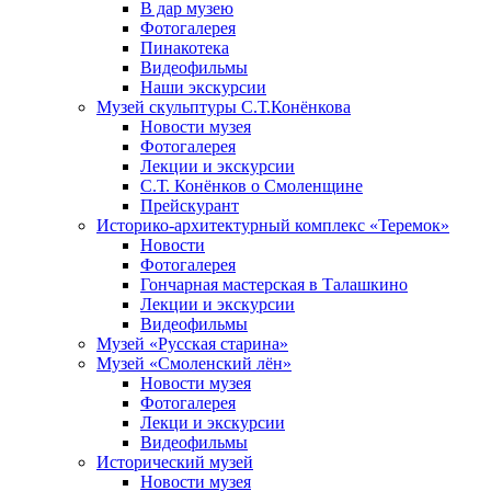
В дар музею
Фотогалерея
Пинакотека
Видеофильмы
Наши экскурсии
Музей скульптуры С.Т.Конёнкова
Новости музея
Фотогалерея
Лекции и экскурсии
С.Т. Конёнков о Смоленщине
Прейскурант
Историко-архитектурный комплекс «Теремок»
Новости
Фотогалерея
Гончарная мастерская в Талашкино
Лекции и экскурсии
Видеофильмы
Музей «Русская старина»
Музей «Смоленский лён»
Новости музея
Фотогалерея
Лекци и экскурсии
Видеофильмы
Исторический музей
Новости музея