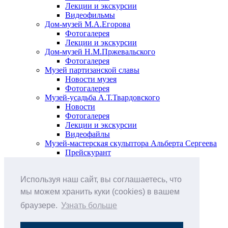
Лекции и экскурсии
Видеофильмы
Дом-музей М.А.Егорова
Фотогалерея
Лекции и экскурсии
Дом-музей Н.М.Пржевальского
Фотогалерея
Музей партизанской славы
Новости музея
Фотогалерея
Музей-усадьба А.Т.Твардовского
Новости
Фотогалерея
Лекции и экскурсии
Видеофайлы
Музей-мастерская скульптора Альберта Сергеева
Прейскурант
Выставки и события
Афиша
Используя наш сайт, вы соглашаетесь, что
Анонс мероприятий
Виртуальные выставки
мы можем хранить куки (cookies) в вашем
Новости
браузере.
Узнать больше
О музее
История
Документы