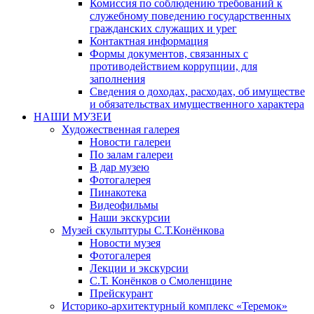
Комиссия по соблюдению требований к
служебному поведению государственных
гражданских служащих и урег
Контактная информация
Формы документов, связанных с
противодействием коррупции, для
заполнения
Сведения о доходах, расходах, об имуществе
и обязательствах имущественного характера
НАШИ МУЗЕИ
Художественная галерея
Новости галереи
По залам галереи
В дар музею
Фотогалерея
Пинакотека
Видеофильмы
Наши экскурсии
Музей скульптуры С.Т.Конёнкова
Новости музея
Фотогалерея
Лекции и экскурсии
С.Т. Конёнков о Смоленщине
Прейскурант
Историко-архитектурный комплекс «Теремок»