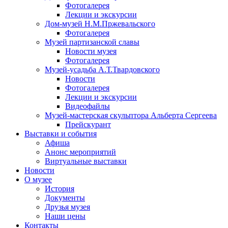
Фотогалерея
Лекции и экскурсии
Дом-музей Н.М.Пржевальского
Фотогалерея
Музей партизанской славы
Новости музея
Фотогалерея
Музей-усадьба А.Т.Твардовского
Новости
Фотогалерея
Лекции и экскурсии
Видеофайлы
Музей-мастерская скульптора Альберта Сергеева
Прейскурант
Выставки и события
Афиша
Анонс мероприятий
Виртуальные выставки
Новости
О музее
История
Документы
Друзья музея
Наши цены
Контакты