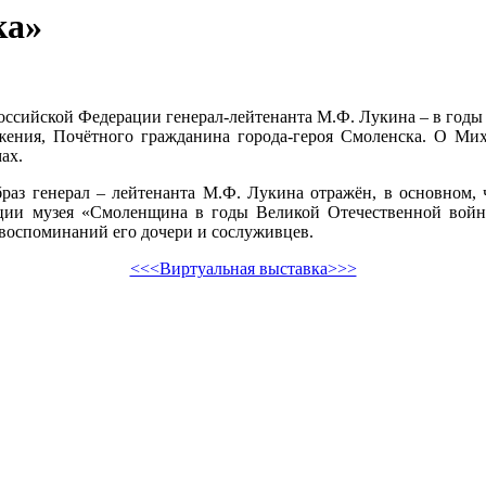
ка»
я Российской Федерации генерал-лейтенанта М.Ф. Лукина – в г
ажения, Почётного гражданина города-героя Смоленска. О Мих
ах.
аз генерал – лейтенанта М.Ф. Лукина отражён, в основном, 
зиции музея «Смоленщина в годы Великой Отечественной войн
оспоминаний его дочери и сослуживцев.
<<<Виртуальная выставка>>>