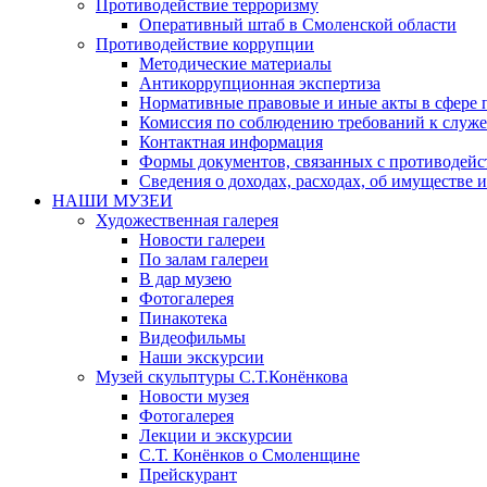
Противодействие терроризму
Оперативный штаб в Смоленской области
Противодействие коррупции
Методические материалы
Антикоррупционная экспертиза
Нормативные правовые и иные акты в сфере 
Комиссия по соблюдению требований к служе
Контактная информация
Формы документов, связанных с противодейс
Сведения о доходах, расходах, об имуществе 
НАШИ МУЗЕИ
Художественная галерея
Новости галереи
По залам галереи
В дар музею
Фотогалерея
Пинакотека
Видеофильмы
Наши экскурсии
Музей скульптуры С.Т.Конёнкова
Новости музея
Фотогалерея
Лекции и экскурсии
С.Т. Конёнков о Смоленщине
Прейскурант