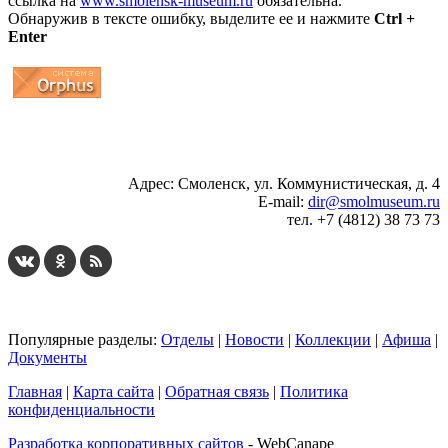
ссылка на
www.smolensk-museum.ru
обязательна.
Обнаружив в тексте ошибку, выделите ее и нажмите
Ctrl +
Enter
...
... 4 5 6 7 8 9 10 11 12 13 14 15 16 17 18 19
Адрес: Смоленск, ул. Коммунистическая, д. 4
E-mail:
dir@smolmuseum.ru
тел. +7 (4812) 38 73 73
Популярные разделы:
Отделы
|
Новости
|
Коллекции
|
Афиша
|
Документы
Главная
|
Карта сайта
|
Обратная связь
|
Политика
конфиденциальности
Разработка корпоративных сайтов
- WebCanape