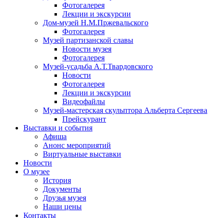
Фотогалерея
Лекции и экскурсии
Дом-музей Н.М.Пржевальского
Фотогалерея
Музей партизанской славы
Новости музея
Фотогалерея
Музей-усадьба А.Т.Твардовского
Новости
Фотогалерея
Лекции и экскурсии
Видеофайлы
Музей-мастерская скульптора Альберта Сергеева
Прейскурант
Выставки и события
Афиша
Анонс мероприятий
Виртуальные выставки
Новости
О музее
История
Документы
Друзья музея
Наши цены
Контакты