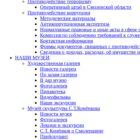
Противодействие терроризму
Оперативный штаб в Смоленской области
Противодействие коррупции
Методические материалы
Антикоррупционная экспертиза
Нормативные правовые и иные акты в сфере 
Комиссия по соблюдению требований к служе
Контактная информация
Формы документов, связанных с противодейс
Сведения о доходах, расходах, об имуществе 
НАШИ МУЗЕИ
Художественная галерея
Новости галереи
По залам галереи
В дар музею
Фотогалерея
Пинакотека
Видеофильмы
Наши экскурсии
Музей скульптуры С.Т.Конёнкова
Новости музея
Фотогалерея
Лекции и экскурсии
С.Т. Конёнков о Смоленщине
Прейскурант