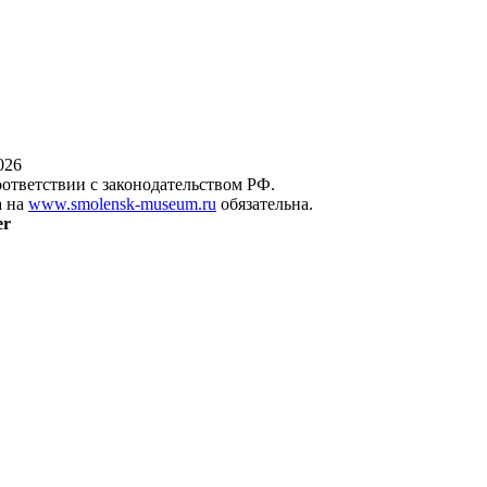
026
оответствии с законодательством РФ.
а на
www.smolensk-museum.ru
обязательна.
er