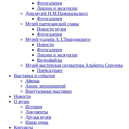
Фотогалерея
Лекции и экскурсии
Дом-музей Н.М.Пржевальского
Фотогалерея
Музей партизанской славы
Новости музея
Фотогалерея
Музей-усадьба А.Т.Твардовского
Новости
Фотогалерея
Лекции и экскурсии
Видеофайлы
Музей-мастерская скульптора Альберта Сергеева
Прейскурант
Выставки и события
Афиша
Анонс мероприятий
Виртуальные выставки
Новости
О музее
История
Документы
Друзья музея
Наши цены
Контакты