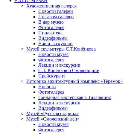
НАШИ МУЗЕИ
Художественная галерея
Новости галереи
По залам галереи
В дар музею
Фотогалерея
Пинакотека
Видеофильмы
Наши экскурсии
Музей скульптуры С.Т.Конёнкова
Новости музея
Фотогалерея
Лекции и экскурсии
С.Т. Конёнков о Смоленщине
Прейскурант
Историко-архитектурный комплекс «Теремок»
Новости
Фотогалерея
Гончарная мастерская в Талашкино
Лекции и экскурсии
Видеофильмы
Музей «Русская старина»
Музей «Смоленский лён»
Новости музея
Фотогалерея