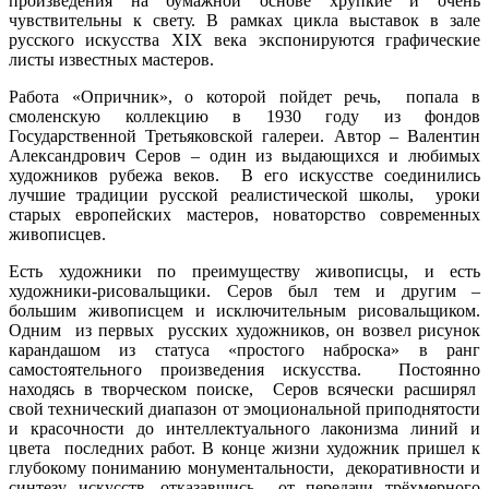
произведения на бумажной основе хрупкие и очень
чувствительны к свету. В рамках цикла выставок в зале
русского искусства XIX века экспонируются графические
листы известных мастеров.
Работа «Опричник», о которой пойдет речь, попала в
смоленскую коллекцию в 1930 году из фондов
Государственной Третьяковской галереи. Автор – Валентин
Александрович Серов – один из выдающихся и любимых
художников рубежа веков. В его искусстве соединились
лучшие традиции русской реалистической школы, уроки
старых европейских мастеров, новаторство современных
живописцев.
Есть художники по преимуществу живописцы, и есть
художники-рисовальщики. Серов был тем и другим –
большим живописцем и исключительным рисовальщиком.
Одним из первых русских художников, он возвел рисунок
карандашом из статуса «простого наброска» в ранг
самостоятельного произведения искусства. Постоянно
находясь в творческом поиске, Серов всячески расширял
свой технический диапазон от эмоциональной приподнятости
и красочности до интеллектуального лаконизма линий и
цвета последних работ. В конце жизни художник пришел к
глубокому пониманию монументальности, декоративности и
синтезу искусств, отказавшись от передачи трёхмерного