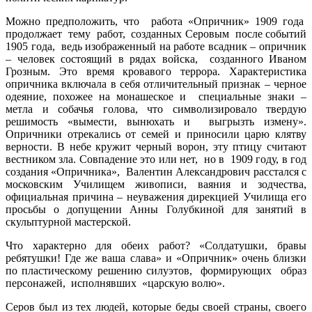
Можно предположить, что работа «Опричник» 1909 года
продолжает тему работ, созданных Серовым после событий
1905 года, ведь изображенный на работе всадник – опричник
– человек состоящий в рядах войска, созданного Иваном
Грозным. Это время кровавого террора. Характеристика
опричника включала в себя отличительный признак – черное
одеяние, похожее на монашеское и специальные знаки –
метла и собачья голова, что символизировало твердую
решимость «вымести, вынюхать и выгрызть измену».
Опричники отрекались от семей и приносили царю клятву
верности. В небе кружит черный ворон, эту птицу считают
вестником зла. Совпадение это или нет, но в 1909 году, в год
создания «Опричника», Валентин Александрович расстался с
московским Училищем живописи, ваяния и зодчества,
официальная причина – неуважения дирекцией Училища его
просьбы о допущении Анны Голубкиной для занятий в
скульптурной мастерской.
Что характерно для обеих работ? «Солдатушки, бравы
ребятушки! Где же ваша слава» и «Опричник» очень близки
по пластическому решению силуэтов, формирующих образ
персонажей, исполнявших «царскую волю».
Серов был из тех людей, которые беды своей страны, своего