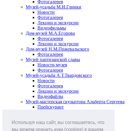
Фотогалерея
Музей-усадьба М.И.Глинки
Новости
Фотогалерея
Лекции и экскурсии
Видеофильмы
Дом-музей М.А.Егорова
Фотогалерея
Лекции и экскурсии
Дом-музей Н.М.Пржевальского
Фотогалерея
Музей партизанской славы
Новости музея
Фотогалерея
Музей-усадьба А.Т.Твардовского
Новости
Фотогалерея
Лекции и экскурсии
Видеофайлы
Музей-мастерская скульптора Альберта Сергеева
Прейскурант
Выставки и события
Афиша
Используя наш сайт, вы соглашаетесь, что
Анонс мероприятий
Виртуальные выставки
мы можем хранить куки (cookies) в вашем