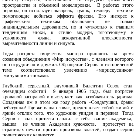
пространства и объемной моделировки. В работах этого
периода, он использует акварель, гуашь, темперу – техники
помогающие добиться эффекта фрески. Его интерес к
графическим техникам обусловлен не только
индивидуальным дарованием, но и чуткостью к главным
тенденциям эпохи, к стилю модерн, тяготеющему к
условности языка, декоративной плоскостности,
выразительности линии и силуэта.
Годы расцвета творчества мастера пришлись на время
создания объединения «Мир искусства», с членами которого
он сотрудничал и дружил. Обращение Серова к исторической
теме соответствовало увлечению «мирискусников»
минувшими эпохами.
Глубокий, серьезный, вдумчивый Валентин Серов стал
очевидцем событий 9 января 1905 года, был потрясен
кровавой расправой и выступает как разоблачитель царизма.
Созданная им в этом же году работа «Солдатушки, бравы
ребятушки! Где же ваша слава», представляет собой живой и
яркий отклик того, что художник увидел и пережил. Тогда
Серов в знак протеста сложил с себя звание академика,
вышел из членов Академии художеств, протестует на
страницах печати против произвола властей, создает серию
политических карикатур.