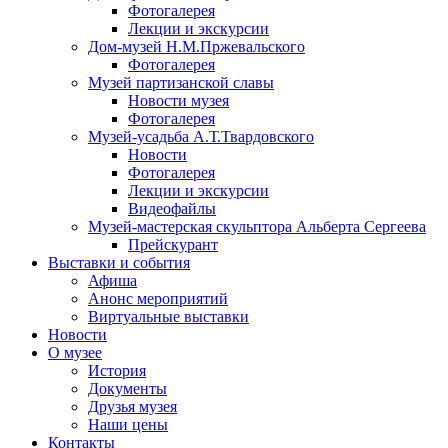
Фотогалерея
Лекции и экскурсии
Дом-музей Н.М.Пржевальского
Фотогалерея
Музей партизанской славы
Новости музея
Фотогалерея
Музей-усадьба А.Т.Твардовского
Новости
Фотогалерея
Лекции и экскурсии
Видеофайлы
Музей-мастерская скульптора Альберта Сергеева
Прейскурант
Выставки и события
Афиша
Анонс мероприятий
Виртуальные выставки
Новости
О музее
История
Документы
Друзья музея
Наши цены
Контакты