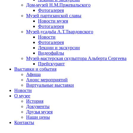
Дом-музей Н.М.Пржевальского
Фотогалерея
Музей партизанской славы
Новости музея
Фотогалерея
Музей-усадьба А.Т.Твардовского
Новости
Фотогалерея
Лекции и экскурсии
Видеофайлы
Музей-мастерская скульптора Альберта Сергеева
Прейскурант
Выставки и события
Афиша
Анонс мероприятий
Виртуальные выставки
Новости
О музее
История
Документы
Друзья музея
Наши цены
Контакты