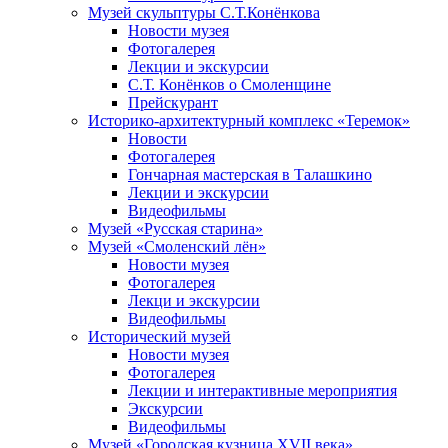
Музей скульптуры С.Т.Конёнкова
Новости музея
Фотогалерея
Лекции и экскурсии
С.Т. Конёнков о Смоленщине
Прейскурант
Историко-архитектурный комплекс «Теремок»
Новости
Фотогалерея
Гончарная мастерская в Талашкино
Лекции и экскурсии
Видеофильмы
Музей «Русская старина»
Музей «Смоленский лён»
Новости музея
Фотогалерея
Лекци и экскурсии
Видеофильмы
Исторический музей
Новости музея
Фотогалерея
Лекции и интерактивные мероприятия
Экскурсии
Видеофильмы
Музей «Городская кузница XVII века»