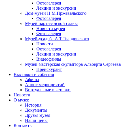
Фотогалерея
Лекции и экскурсии
Дом-музей Н.М.Пржевальского
Фотогалерея
Музей партизанской славы
Новости музея
Фотогалерея
Музей-усадьба А.Т.Твардовского
Новости
Фотогалерея
Лекции и экскурсии
Видеофайлы
Музей-мастерская скульптора Альберта Сергеева
Прейскурант
Выставки и события
Афиша
Анонс мероприятий
Виртуальные выставки
Новости
О музее
История
Документы
Друзья музея
Наши цены
Контакты