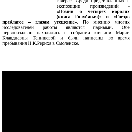
галерее. Среди представленных в
экспозиции произведений -
«Помин о четырех королях
(книга Голубиная)» и «Гнездо
преблагое – глазам утешение».
По мнению многих
исследователей работы являются парными. Обе
первоначально находились в собрании княгини Марии
Клавдиевны Тенишевой и были написаны во время
пребывания Н.К.Рериха в Смоленске.