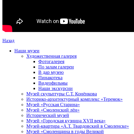
Назад
Наши музеи
Художественная галерея
Фотогалерея
По залам галереи
В дар музею
Пинакотека
Видеофильмы
Наши экскурсии
Музей скульптуры С.Т. Конёнкова
Историко-архитектурный комплекс «Теремок»
Музей «Русская Старина»
Музей «Смоленский лён»
Исторический музей
Музей «Городская кузница XVII века»
Музей-квартира «А.Т. Твардовский в Смоленске»
Музей «Смоленщина в годы Великой