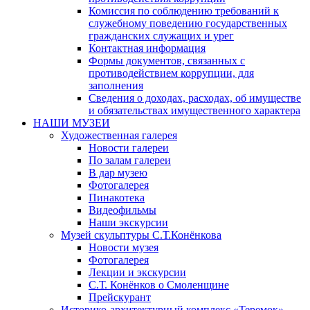
Комиссия по соблюдению требований к
служебному поведению государственных
гражданских служащих и урег
Контактная информация
Формы документов, связанных с
противодействием коррупции, для
заполнения
Сведения о доходах, расходах, об имуществе
и обязательствах имущественного характера
НАШИ МУЗЕИ
Художественная галерея
Новости галереи
По залам галереи
В дар музею
Фотогалерея
Пинакотека
Видеофильмы
Наши экскурсии
Музей скульптуры С.Т.Конёнкова
Новости музея
Фотогалерея
Лекции и экскурсии
С.Т. Конёнков о Смоленщине
Прейскурант
Историко-архитектурный комплекс «Теремок»