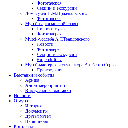
Фотогалерея
Лекции и экскурсии
Дом-музей Н.М.Пржевальского
Фотогалерея
Музей партизанской славы
Новости музея
Фотогалерея
Музей-усадьба А.Т.Твардовского
Новости
Фотогалерея
Лекции и экскурсии
Видеофайлы
Музей-мастерская скульптора Альберта Сергеева
Прейскурант
Выставки и события
Афиша
Анонс мероприятий
Виртуальные выставки
Новости
О музее
История
Документы
Друзья музея
Наши цены
Контакты