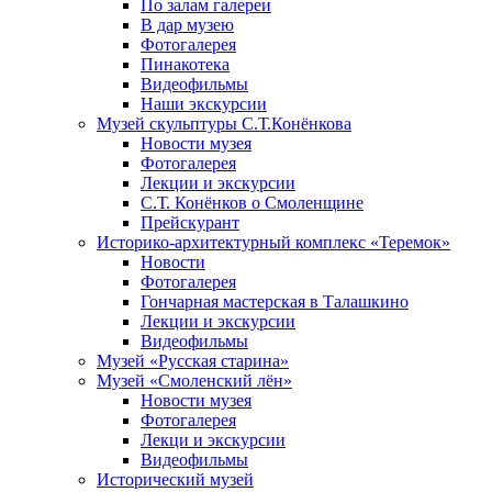
По залам галереи
В дар музею
Фотогалерея
Пинакотека
Видеофильмы
Наши экскурсии
Музей скульптуры С.Т.Конёнкова
Новости музея
Фотогалерея
Лекции и экскурсии
С.Т. Конёнков о Смоленщине
Прейскурант
Историко-архитектурный комплекс «Теремок»
Новости
Фотогалерея
Гончарная мастерская в Талашкино
Лекции и экскурсии
Видеофильмы
Музей «Русская старина»
Музей «Смоленский лён»
Новости музея
Фотогалерея
Лекци и экскурсии
Видеофильмы
Исторический музей