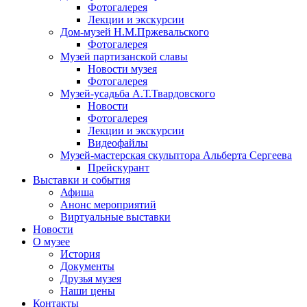
Фотогалерея
Лекции и экскурсии
Дом-музей Н.М.Пржевальского
Фотогалерея
Музей партизанской славы
Новости музея
Фотогалерея
Музей-усадьба А.Т.Твардовского
Новости
Фотогалерея
Лекции и экскурсии
Видеофайлы
Музей-мастерская скульптора Альберта Сергеева
Прейскурант
Выставки и события
Афиша
Анонс мероприятий
Виртуальные выставки
Новости
О музее
История
Документы
Друзья музея
Наши цены
Контакты