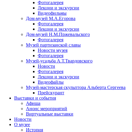
Фотогалерея
Лекции и экскурсии
Видеофильмы
Дом-музей М.А.Егорова
Фотогалерея
Лекции и экскурсии
Дом-музей Н.М.Пржевальского
Фотогалерея
Музей партизанской славы
Новости музея
Фотогалерея
Музей-усадьба А.Т.Твардовского
Новости
Фотогалерея
Лекции и экскурсии
Видеофайлы
Музей-мастерская скульптора Альберта Сергеева
Прейскурант
Выставки и события
Афиша
Анонс мероприятий
Виртуальные выставки
Новости
О музее
История