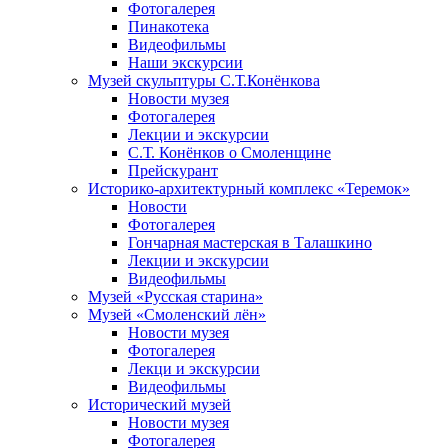
Фотогалерея
Пинакотека
Видеофильмы
Наши экскурсии
Музей скульптуры С.Т.Конёнкова
Новости музея
Фотогалерея
Лекции и экскурсии
С.Т. Конёнков о Смоленщине
Прейскурант
Историко-архитектурный комплекс «Теремок»
Новости
Фотогалерея
Гончарная мастерская в Талашкино
Лекции и экскурсии
Видеофильмы
Музей «Русская старина»
Музей «Смоленский лён»
Новости музея
Фотогалерея
Лекци и экскурсии
Видеофильмы
Исторический музей
Новости музея
Фотогалерея