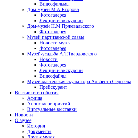
Видеофильмы
Дом-музей М.А.Егорова
Фотогалерея
Лекции и экскурсии
Дом-музей Н.М.Пржевальского
Фотогалерея
Музей партизанской славы
Новости музея
Фотогалерея
Музей-усадьба А.Т.Твардовского
Новости
Фотогалерея
Лекции и экскурсии
Видеофайлы
Музей-мастерская скульптора Альберта Сергеева
Прейскурант
Выставки и события
Афиша
Анонс мероприятий
Виртуальные выставки
Новости
О музее
История
Документы
Друзья музея