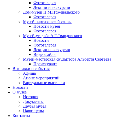
Фотогалерея
Лекции и экскурсии
Дом-музей Н.М.Пржевальского
Фотогалерея
Музей партизанской славы
Новости музея
Фотогалерея
Музей-усадьба А.Т.Твардовского
Новости
Фотогалерея
Лекции и экскурсии
Видеофайлы
Музей-мастерская скульптора Альберта Сергеева
Прейскурант
Выставки и события
Афиша
Анонс мероприятий
Виртуальные выставки
Новости
О музее
История
Документы
Друзья музея
Наши цены
Контакты