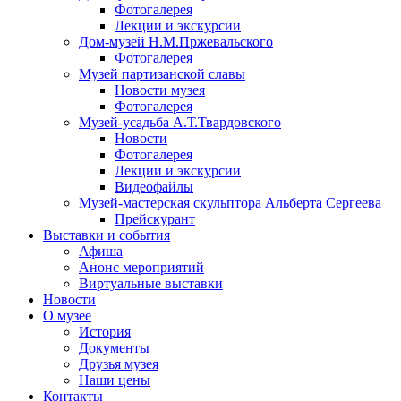
Фотогалерея
Лекции и экскурсии
Дом-музей Н.М.Пржевальского
Фотогалерея
Музей партизанской славы
Новости музея
Фотогалерея
Музей-усадьба А.Т.Твардовского
Новости
Фотогалерея
Лекции и экскурсии
Видеофайлы
Музей-мастерская скульптора Альберта Сергеева
Прейскурант
Выставки и события
Афиша
Анонс мероприятий
Виртуальные выставки
Новости
О музее
История
Документы
Друзья музея
Наши цены
Контакты