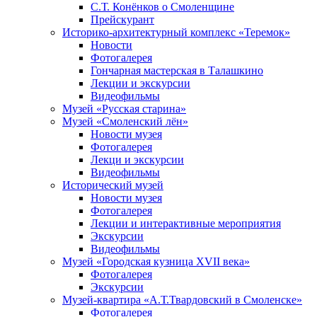
С.Т. Конёнков о Смоленщине
Прейскурант
Историко-архитектурный комплекс «Теремок»
Новости
Фотогалерея
Гончарная мастерская в Талашкино
Лекции и экскурсии
Видеофильмы
Музей «Русская старина»
Музей «Смоленский лён»
Новости музея
Фотогалерея
Лекци и экскурсии
Видеофильмы
Исторический музей
Новости музея
Фотогалерея
Лекции и интерактивные мероприятия
Экскурсии
Видеофильмы
Музей «Городская кузница XVII века»
Фотогалерея
Экскурсии
Музей-квартира «А.Т.Твардовский в Смоленске»
Фотогалерея