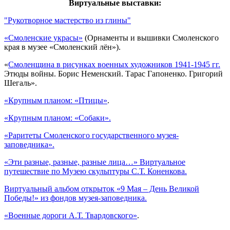
Виртуальные выставки:
"Рукотворное мастерство из глины"
«Смоленские украсы»
(Орнаменты и вышивки Смоленского
края в музее «Смоленский лён»).
«
Смоленщина в рисунках военных художников 1941-1945 гг.
Этюды войны. Борис Неменский. Тарас Гапоненко. Григорий
Шегаль».
«Крупным планом: «Птицы»
.
«Крупным планом: «Собаки».
«Раритеты Смоленского государственного музея-
заповедника».
«Эти разные, разные, разные лица…» Виртуальное
путешествие по Музею скульптуры С.Т. Коненкова.
Виртуальный альбом открыток «9 Мая – День Великой
Победы!» из фондов музея-заповедника.
«Военные дороги А.Т. Твардовского»
.