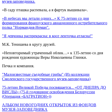
музея-заповедника.
«В саду пташка распевала, а я фартук вышивала».
«В небесах мы летали одних...» К 75-летию со дня
формирования французского авиационного истребительного
полка "Нормандия-Неман".
"Я девчонка распрекрасна: в косе ленточка атласна!
"
М.К. Тенишева в кругу друзей.
«Неповторимый утраченный облик…» к 135-летию со дня
рождения художницы Веры Николаевны Глинки.
Печка и компания.
"Малоизвестные съедобные грибы" (Из коллекции
Смоленского государственного музея-заповедника)
75-летию Великой Победы посвящается... «ОТ ДНЕПРА ДО
ВИСЛЫ» (75-й годовщине освобождения Белоруссии
(Операция «БАГРАТИОН»))
АЛЬБОМ НОВОГОДНИХ ОТКРЫТОК ИЗ ФОНДОВ
МУЗЕЯ-ЗАПОВЕДНИКА