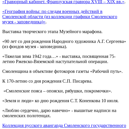
«Гравюрный кабинет. Французская гравюра XVIII – XIX вв.»
.
«География войны: по следам военных действий в
Смоленской области (из коллекции графики Смоленского
музея - заповедника)»
.
Выставка творческого этапа Музейного марафона.
«90 лет со дня рождения Народного художника А.Г. Сергеева»
(из фондов музея - заповедника).
«Тяжелая зима 1942 года…» - выставка, посвященная 75-
летию Ржевско-Вяземской наступательной операции.
Смоленщина в объективе фотокоров газеты «Рабочий путь».
К 170-летию со дня рождения С.П. Писарева.
«Смоленские пояса – опояски, рябушки, покромочки».
«Земля и люди» ко дню рождения С.Т. Коненкова 10 июля.
«Люблю сердечно, дарю навечно» - вышитые надписи на
смоленских полотенцах.
Коллекция русского авангарда Смоленского государственного