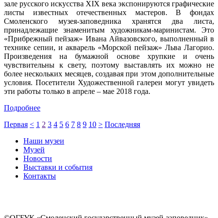
зале русского искусства XIX века экспонируются графические
листы известных отечественных мастеров. В фондах
Смоленского музея-заповедника хранятся два листа,
принадлежащие знаменитым художникам-маринистам. Это
«Прибрежный пейзаж» Ивана Айвазовского, выполненный в
технике сепии, и акварель «Морской пейзаж» Льва Лагорио.
Произведения на бумажной основе хрупкие и очень
чувствительны к свету, поэтому выставлять их можно не
более нескольких месяцев, создавая при этом дополнительные
условия. Посетители Художественной галереи могут увидеть
эти работы только в апреле – мае 2018 года.
Подробнее
Первая
<
1
2
3
4
5
6
7
8
9
10
>
Последняя
Наши музеи
Музей
Новости
Выставки и события
Контакты
©ОГБУК «Смоленский государственный музей-заповедник»,