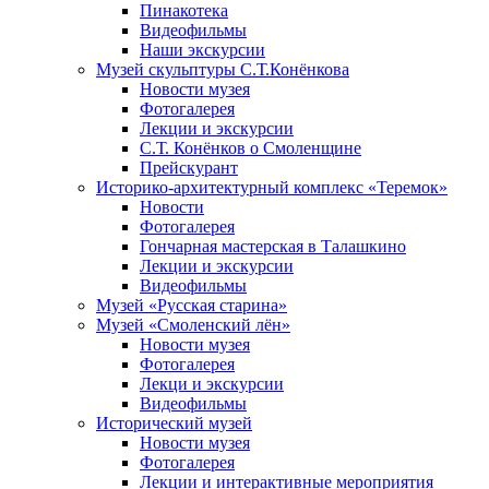
Пинакотека
Видеофильмы
Наши экскурсии
Музей скульптуры С.Т.Конёнкова
Новости музея
Фотогалерея
Лекции и экскурсии
С.Т. Конёнков о Смоленщине
Прейскурант
Историко-архитектурный комплекс «Теремок»
Новости
Фотогалерея
Гончарная мастерская в Талашкино
Лекции и экскурсии
Видеофильмы
Музей «Русская старина»
Музей «Смоленский лён»
Новости музея
Фотогалерея
Лекци и экскурсии
Видеофильмы
Исторический музей
Новости музея
Фотогалерея
Лекции и интерактивные мероприятия