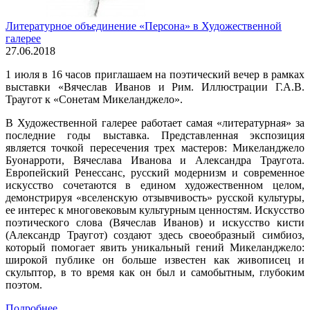
Литературное объединение «Персона» в Художественной
галерее
27.06.2018
1 июля в 16 часов приглашаем на поэтический вечер в рамках
выставки «Вячеслав Иванов и Рим. Иллюстрации Г.А.В.
Траугот к «Сонетам Микеланджело».
В Художественной галерее работает самая «литературная» за
последние годы выставка. Представленная экспозиция
является точкой пересечения трех мастеров: Микеланджело
Буонарроти, Вячеслава Иванова и Александра Траугота.
Европейский Ренессанс, русский модернизм и современное
искусство сочетаются в едином художественном целом,
демонстрируя «вселенскую отзывчивость» русской культуры,
ее интерес к многовековым культурным ценностям. Искусство
поэтического слова (Вячеслав Иванов) и искусство кисти
(Александр Траугот) создают здесь своеобразный симбиоз,
который помогает явить уникальный гений Микеланджело:
широкой публике он больше известен как живописец и
скульптор, в то время как он был и самобытным, глубоким
поэтом.
Подробнее