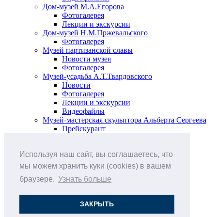
Дом-музей М.А.Егорова
Фотогалерея
Лекции и экскурсии
Дом-музей Н.М.Пржевальского
Фотогалерея
Музей партизанской славы
Новости музея
Фотогалерея
Музей-усадьба А.Т.Твардовского
Новости
Фотогалерея
Лекции и экскурсии
Видеофайлы
Музей-мастерская скульптора Альберта Сергеева
Прейскурант
Выставки и события
Афиша
Используя наш сайт, вы соглашаетесь, что
Анонс мероприятий
Виртуальные выставки
мы можем хранить куки (cookies) в вашем
Новости
браузере.
Узнать больше
О музее
История
Документы
ЗАКРЫТЬ
Друзья музея
Наши цены