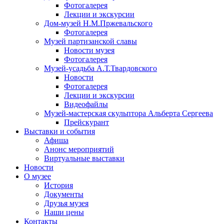
Фотогалерея
Лекции и экскурсии
Дом-музей Н.М.Пржевальского
Фотогалерея
Музей партизанской славы
Новости музея
Фотогалерея
Музей-усадьба А.Т.Твардовского
Новости
Фотогалерея
Лекции и экскурсии
Видеофайлы
Музей-мастерская скульптора Альберта Сергеева
Прейскурант
Выставки и события
Афиша
Анонс мероприятий
Виртуальные выставки
Новости
О музее
История
Документы
Друзья музея
Наши цены
Контакты