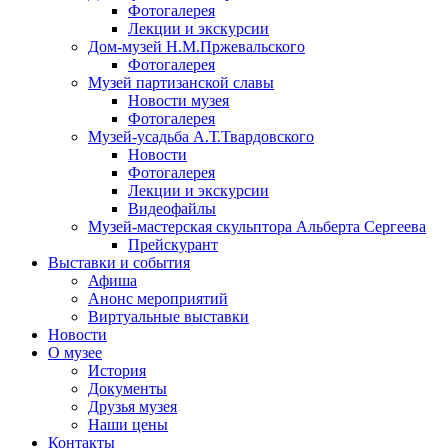
Фотогалерея
Лекции и экскурсии
Дом-музей Н.М.Пржевальского
Фотогалерея
Музей партизанской славы
Новости музея
Фотогалерея
Музей-усадьба А.Т.Твардовского
Новости
Фотогалерея
Лекции и экскурсии
Видеофайлы
Музей-мастерская скульптора Альберта Сергеева
Прейскурант
Выставки и события
Афиша
Анонс мероприятий
Виртуальные выставки
Новости
О музее
История
Документы
Друзья музея
Наши цены
Контакты