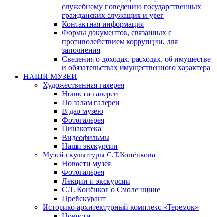
служебному поведению государственных
гражданских служащих и урег
Контактная информация
Формы документов, связанных с
противодействием коррупции, для
заполнения
Сведения о доходах, расходах, об имуществе
и обязательствах имущественного характера
НАШИ МУЗЕИ
Художественная галерея
Новости галереи
По залам галереи
В дар музею
Фотогалерея
Пинакотека
Видеофильмы
Наши экскурсии
Музей скульптуры С.Т.Конёнкова
Новости музея
Фотогалерея
Лекции и экскурсии
С.Т. Конёнков о Смоленщине
Прейскурант
Историко-архитектурный комплекс «Теремок»
Новости