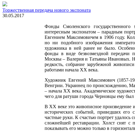
Торжественная передача нового экспоната
30.05.2017
Фонды Смоленского государственного 
интересным экспонатом – парадным порт
Евгением Максимовичем в 1906 году. Кол
но ни подобного изображения императо
художника в ней ранее не было. Особенн
фонды в виде безвозмездной передачи п
Москвы – Валерия и Татьяны Ивановых. На
редкость, собрание зарубежной живописи
работами начала ХХ века.
Художник Евгений Максимович (1857-192
Венгрии. Украинец по происхождению, М
– начала ХХ века. Академическое художес
чего для ратуши города Черновцы ему был 
В ХХ веке это живописное произведение и
исторических событий, приведших его с
частные руки. К счастью портрет удалось с
сложнейшей реставрации. Холст снят с 
показывать его можно только в горизонтал