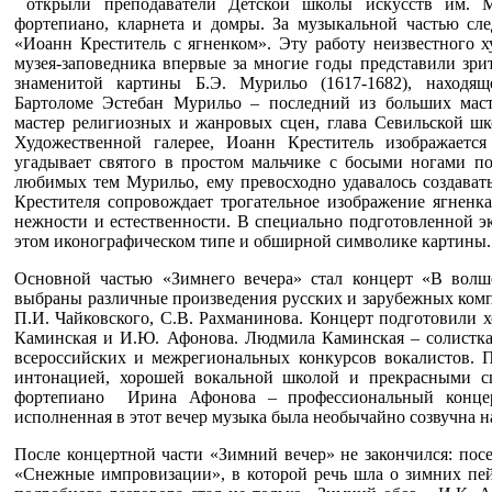
открыли преподаватели Детской школы искусств им. М.
фортепиано, кларнета и домры. За музыкальной частью сл
«Иоанн Креститель с ягненком». Эту работу неизвестного 
музея-заповедника впервые за многие годы представили зри
знаменитой картины Б.Э. Мурильо (1617-1682), находящ
Бартоломе Эстебан Мурильо – последний из больших масте
мастер религиозных и жанровых сцен, глава Севильской шк
Художественной галерее, Иоанн Креститель изображаетс
угадывает святого в простом мальчике с босыми ногами по
любимых тем Мурильо, ему превосходно удавалось создават
Крестителя сопровождает трогательное изображение ягненк
нежности и естественности. В специально подготовленной э
этом иконографическом типе и обширной символике картины.
Основной частью «Зимнего вечера» стал концерт «В волш
выбраны различные произведения русских и зарубежных компо
П.И. Чайковского, С.В. Рахманинова. Концерт подготовили 
Каминская и И.Ю. Афонова. Людмила Каминская – солистка
всероссийских и межрегиональных конкурсов вокалистов. П
интонацией, хорошей вокальной школой и прекрасными с
фортепиано Ирина Афонова – профессиональный концер
исполненная в этот вечер музыка была необычайно созвучна 
После концертной части «Зимний вечер» не закончился: пос
«Снежные импровизации», в которой речь шла о зимних пей