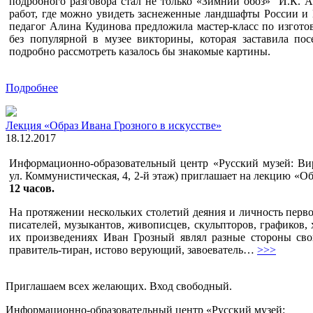
подробного разговора стал не только «Зимний обоз» И.К. А
работ, где можно увидеть заснеженные ландшафты России и 
педагог Алина Кудинова предложила мастер-класс по изгото
без популярной в музее викторины, которая заставила по
подробно рассмотреть казалось бы знакомые картины.
Подробнее
Лекция «Образ Ивана Грозного в искусстве»
18.12.2017
Информационно-образовательный центр «Русский музей: Вир
ул. Коммунистическая, 4, 2-й этаж) приглашает на лекцию «О
12 часов.
На протяжении нескольких столетий деяния и личность перво
писателей, музыкантов, живописцев, скульпторов, графиков,
их произведениях Иван Грозный являл разные стороны свои
правитель-тиран, истово верующий, завоеватель…
>>>
Приглашаем всех желающих. Вход свободный.
Информационно-образовательный центр «Русский музей: