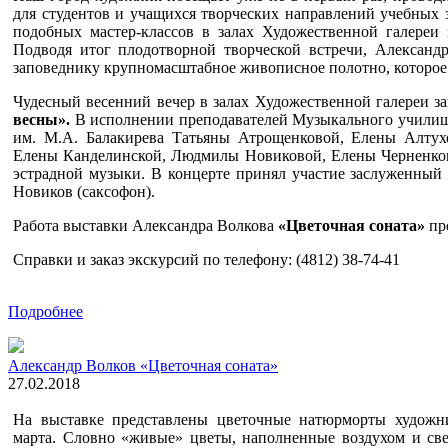
для студентов и учащихся творческих направлений учебных 
подобных мастер-классов в залах Художественной галереи 
Подводя итог плодотворной творческой встречи, Александ
заповеднику крупномасштабное живописное полотно, которое
Чудесный весенний вечер в залах Художественной галереи 
весны».
В исполнении преподавателей Музыкального училищ
им. М.А. Балакирева Татьяны Атрощенковой, Елены Алтух
Елены Канделинской, Людмилы Новиковой, Елены Черненков
эстрадной музыки. В концерте принял участие заслуженный
Новиков (саксофон).
Работа выставки Александра Волкова
«Цветочная соната»
пр
Справки и заказ экскурсий по телефону: (4812) 38-74-41
Подробнее
Александр Волков «Цветочная соната»
27.02.2018
На выставке представлены цветочные натюрморты художн
марта. Словно «живые» цветы, наполненные воздухом и све