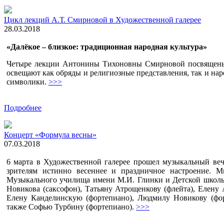
Цикл лекций А.Т. Смирновой в Художественной галерее
28.03.2018
«Далёкое – близкое: традиционная народная культура»
Четыре лекции Антонины Тихоновны Смирновой посвящены
освещают как обряды и религиозные представления, так и нар
символики.
>>>
Подробнее
Концерт «Формула весны»
07.03.2018
6 марта в Художественной галерее прошел музыкальный ве
зрителям истинно весеннее и праздничное настроение. М
Музыкального училища имени М.И. Глинки и Детской школы 
Новикова (саксофон), Татьяну Атрощенкову (флейта), Елену А
Елену Канделинскую (фортепиано), Людмилу Новикову (форт
также Софью Турбину (фортепиано).
>>>