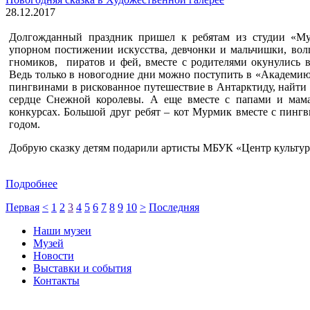
28.12.2017
Долгожданный праздник пришел к ребятам из студии «Му
упорном постижении искусства, девчонки и мальчишки, вол
гномиков, пиратов и фей, вместе с родителями окунулись 
Ведь только в новогодние дни можно поступить в «Академию
пингвинами в рискованное путешествие в Антарктиду, найти 
сердце Снежной королевы. А еще вместе с папами и мам
конкурсах. Большой друг ребят – кот Мурмик вместе с пин
годом.
Добрую сказку детям подарили артисты МБУК «Центр культур
Подробнее
Первая
<
1
2
3
4
5
6
7
8
9
10
>
Последняя
Наши музеи
Музей
Новости
Выставки и события
Контакты