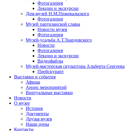
Фотогалерея
Лекции и экскурсии
Дом-музей Н.М.Пржевальского
Фотогалерея
Музей партизанской славы
Новости музея
Фотогалерея
Музей-усадьба А.Т.Твардовского
Новости
Фотогалерея
Лекции и экскурсии
Видеофайлы
Музей-мастерская скульптора Альберта Сергеева
Прейскурант
Выставки и события
Афиша
Анонс мероприятий
Виртуальные выставки
Новости
О музее
История
Документы
Друзья музея
Наши цены
Контакты