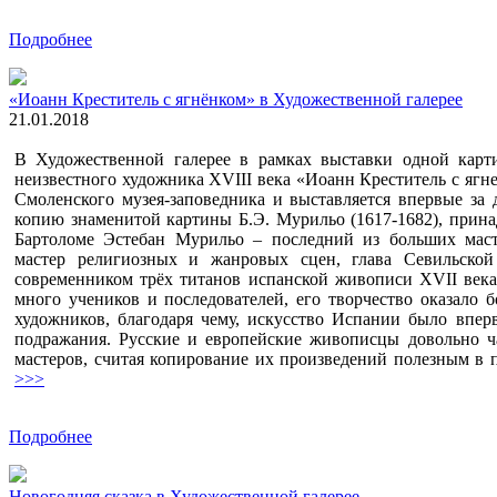
Подробнее
«Иоанн Креститель с ягнёнком» в Художественной галерее
21.01.2018
В Художественной галерее в рамках выставки одной карт
неизвестного художника XVIII века «Иоанн Креститель с ягн
Смоленского музея-заповедника и выставляется впервые за 
копию знаменитой картины Б.Э. Мурильо (1617-1682), прин
Бартоломе Эстебан Мурильо – последний из больших масте
мастер религиозных и жанровых сцен, глава Севильск
современником трёх титанов испанской живописи ХVII века
много учеников и последователей, его творчество оказало 
художников, благодаря чему, искусство Испании было впер
подражания. Русские и европейские живописцы довольно ч
мастеров, считая копирование их произведений полезным в 
>>>
Подробнее
Новогодняя сказка в Художественной галерее