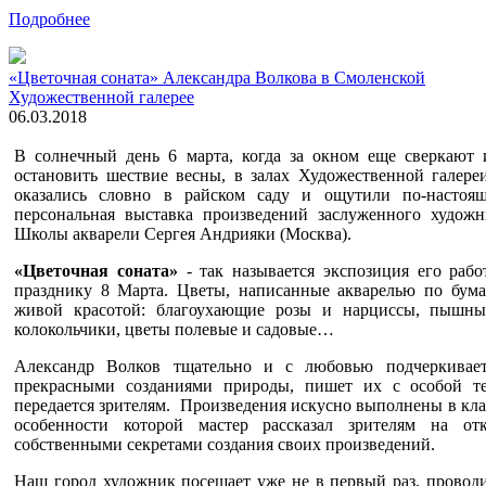
Подробнее
«Цветочная соната» Александра Волкова в Смоленской
Художественной галерее
06.03.2018
В солнечный день 6 марта, когда за окном еще сверкают
остановить шествие весны, в залах Художественной галере
оказались словно в райском саду и ощутили по-настоящ
персональная выставка произведений заслуженного худож
Школы акварели Сергея Андрияки (Москва).
«Цветочная соната»
- так называется экспозиция его раб
празднику 8 Марта. Цветы, написанные акварелью по бума
живой красотой: благоухающие розы и нарциссы, пышные
колокольчики, цветы полевые и садовые…
Александр Волков тщательно и с любовью подчеркива
прекрасными созданиями природы, пишет их с особой т
передается зрителям. Произведения искусно выполнены в кла
особенности которой мастер рассказал зрителям на от
собственными секретами создания своих произведений.
Наш город художник посещает уже не в первый раз, проводи