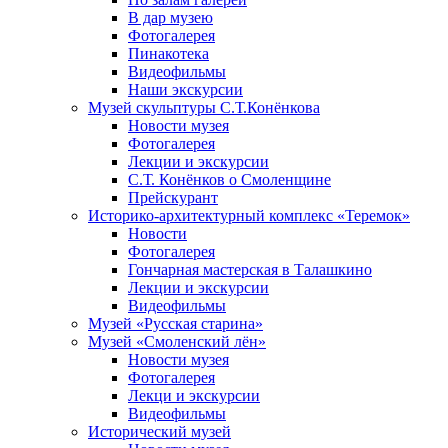
В дар музею
Фотогалерея
Пинакотека
Видеофильмы
Наши экскурсии
Музей скульптуры С.Т.Конёнкова
Новости музея
Фотогалерея
Лекции и экскурсии
С.Т. Конёнков о Смоленщине
Прейскурант
Историко-архитектурный комплекс «Теремок»
Новости
Фотогалерея
Гончарная мастерская в Талашкино
Лекции и экскурсии
Видеофильмы
Музей «Русская старина»
Музей «Смоленский лён»
Новости музея
Фотогалерея
Лекци и экскурсии
Видеофильмы
Исторический музей