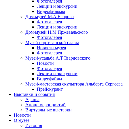
Фотогалерея
Лекции и экскурсии
Видеофильмы
Дом-музей М.А.Егорова
Фотогалерея
Лекции и экскурсии
Дом-музей Н.М.Пржевальского
Фотогалерея
Музей партизанской славы
Новости музея
Фотогалерея
Музей-усадьба А.Т.Твардовского
Новости
Фотогалерея
Лекции и экскурсии
Видеофайлы
Музей-мастерская скульптора Альберта Сергеева
Прейскурант
Выставки и события
Афиша
Анонс мероприятий
Виртуальные выставки
Новости
О музее
История