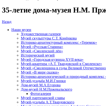
35-летие дома-музея Н.М. Пр
Назад
Наши музеи
Художественная галерея
Музей скульптуры С.Т. Конёнкова
Историко-архитектурный комплекс «Теремок»
Музей «Русская Старина»
Музей «Смоленский лён»
Исторический музей
Музей «Городская кузница XVII века»
Музей-квартира «А.Т. Твардовский в Смоленске»
Музей «Смоленщина в годы Великой Отечественной
Музей «В мире сказки»
Историко-археологический и природный комплекс 
Музей-усадьба М.И.Глинки
Дом-музей М.А.Егорова
Дом-музей Н.М.Пржевальского
Фотогалерея
Музей партизанской славы
Музей-усадьба А.Т.Твардовского