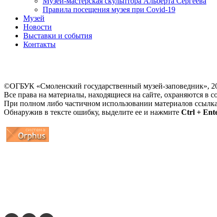
Музей-мастерская скульптора Альберта Сергеева
Правила посещения музея при Covid-19
Музей
Новости
Выставки и события
Контакты
©ОГБУК «Смоленский государственный музей-заповедник», 2
Все права на материалы, находящиеся на сайте, охраняются в с
При полном либо частичном использовании материалов ссылк
Обнаружив в тексте ошибку, выделите ее и нажмите
Ctrl + Ent
...
... 4 5 6 7 8 9 10 11 12 13 14 15 16 17 18 19