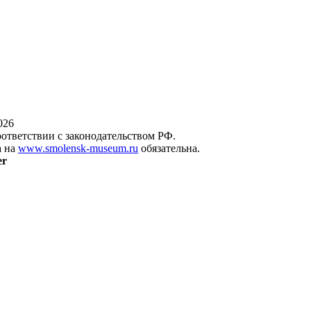
026
оответствии с законодательством РФ.
а на
www.smolensk-museum.ru
обязательна.
er