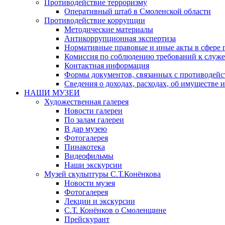
Противодействие терроризму
Оперативный штаб в Смоленской области
Противодействие коррупции
Методические материалы
Антикоррупционная экспертиза
Нормативные правовые и иные акты в сфере 
Комиссия по соблюдению требований к служе
Контактная информация
Формы документов, связанных с противодейс
Сведения о доходах, расходах, об имуществе 
НАШИ МУЗЕИ
Художественная галерея
Новости галереи
По залам галереи
В дар музею
Фотогалерея
Пинакотека
Видеофильмы
Наши экскурсии
Музей скульптуры С.Т.Конёнкова
Новости музея
Фотогалерея
Лекции и экскурсии
С.Т. Конёнков о Смоленщине
Прейскурант