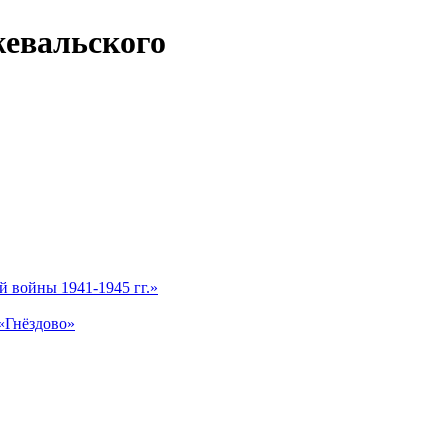
жевальского
 войны 1941-1945 гг.»
«Гнёздово»