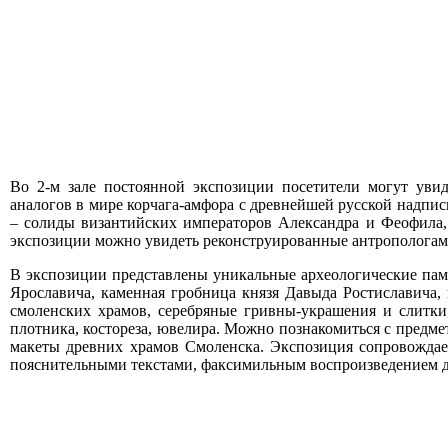
Во 2-м зале постоянной экспозиции посетители могут увид
аналогов в мире корчага-амфора с древнейшей русской надпи
– солиды византийских императоров Александра и Феофила,
экспозиции можно увидеть реконструированные антропологами
В экспозиции представлены уникальные археологические памя
Ярославича, каменная гробница князя Давыда Ростиславича, 
смоленских храмов, серебряные гривны-украшения и слитки,
плотника, костореза, ювелира. Можно познакомиться с предме
макеты древних храмов Смоленска. Экспозиция сопровождае
пояснительными текстами, факсимильным воспроизведением д