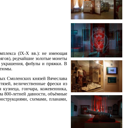
мплекса (IX-X вв.): не имеющая
рягов), редчайшие золотые монеты
 украшения, фибулы и пряжки. В
стюмы.
рвых Смоленских князей Вячеслава
тязей, величественные фрески из
 кузнеца, гончара, кожевенника,
ма 800-летней давности, объёмные
нструкциями, схемами, планами,