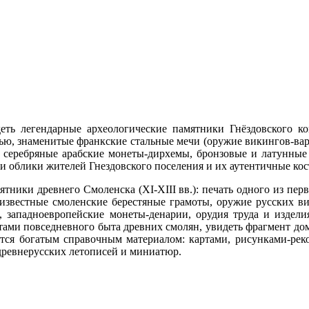
еть легендарные археологические памятники Гнёздовского ко
сью, знаменитые франкские стальные мечи (оружие викингов-ва
 серебряные арабские монеты-дирхемы, бронзовые и латунные
 облики жителей Гнездовского поселения и их аутентичные ко
тники древнего Смоленска (XI-XIII вв.): печать одного из пе
известные смоленские берестяные грамоты, оружие русских ви
 западноевропейские монеты-денарии, орудия труда и изделия
тами повседневного быта древних смолян, увидеть фрагмент до
тся богатым справочным материалом: картами, рисунками-реко
ревнерусских летописей и миниатюр.