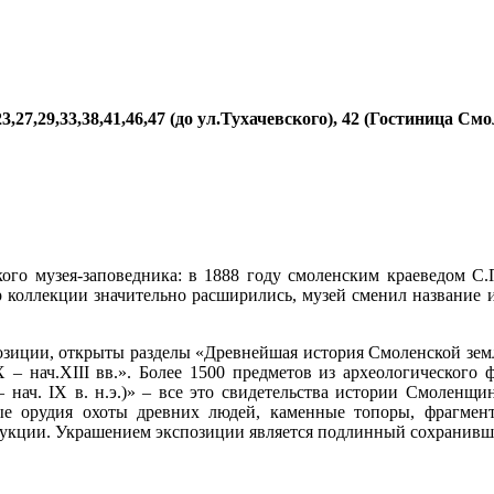
23,27,29,33,38,41,46,47 (до ул.Тухачевского), 42 (Гостиница См
ого музея-заповедника: в 1888 году смоленским краеведом С
 коллекции значительно расширились, музей сменил название и
озиции, открыты разделы «Древнейшая история Смоленской земли»
X – нач.XIII вв.». Более 1500 предметов из археологического
 нач. IX в. н.э.)» – все это свидетельства истории Смоленщи
вые орудия охоты древних людей, каменные топоры, фрагмен
трукции. Украшением экспозиции является подлинный сохранивш