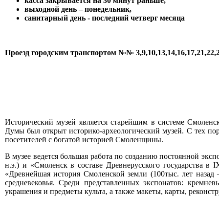
касса закрывается на 30 минут раньше,
выходной день – понедельник,
санитарный день - последний четверг месяца
Проезд городским транспортом
№№ 3,9,10,13,14,16,17,21,22,
Исторический музей является старейшим в системе Смоленск
Думы был открыт историко-археологический музей. С тех пор
посетителей с богатой историей Смоленщины.
В музее ведется большая работа по созданию постоянной эксп
н.э.) и «Смоленск в составе Древнерусского государства в I
«Древнейшая история Смоленской земли (100тыс. лет назад –
средневековья. Среди представленных экспонатов: кремне
украшения и предметы культа, а также макеты, карты, реконс