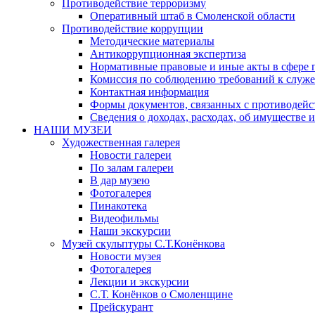
Противодействие терроризму
Оперативный штаб в Смоленской области
Противодействие коррупции
Методические материалы
Антикоррупционная экспертиза
Нормативные правовые и иные акты в сфере 
Комиссия по соблюдению требований к служе
Контактная информация
Формы документов, связанных с противодейс
Сведения о доходах, расходах, об имуществе 
НАШИ МУЗЕИ
Художественная галерея
Новости галереи
По залам галереи
В дар музею
Фотогалерея
Пинакотека
Видеофильмы
Наши экскурсии
Музей скульптуры С.Т.Конёнкова
Новости музея
Фотогалерея
Лекции и экскурсии
С.Т. Конёнков о Смоленщине
Прейскурант