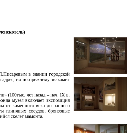
оленскотель)
.П.Писаревым в здании городской
 адрес, но по-прежнему знакомит
 (100тыс. лет назад – нач. IX в.
 фонда музея включает экспозиция
ны от каменного века до раннего
ты глиняных сосудов, бронзовые
ийся скелет мамонта.