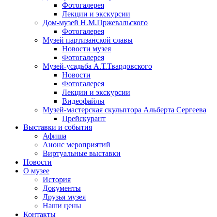
Фотогалерея
Лекции и экскурсии
Дом-музей Н.М.Пржевальского
Фотогалерея
Музей партизанской славы
Новости музея
Фотогалерея
Музей-усадьба А.Т.Твардовского
Новости
Фотогалерея
Лекции и экскурсии
Видеофайлы
Музей-мастерская скульптора Альберта Сергеева
Прейскурант
Выставки и события
Афиша
Анонс мероприятий
Виртуальные выставки
Новости
О музее
История
Документы
Друзья музея
Наши цены
Контакты