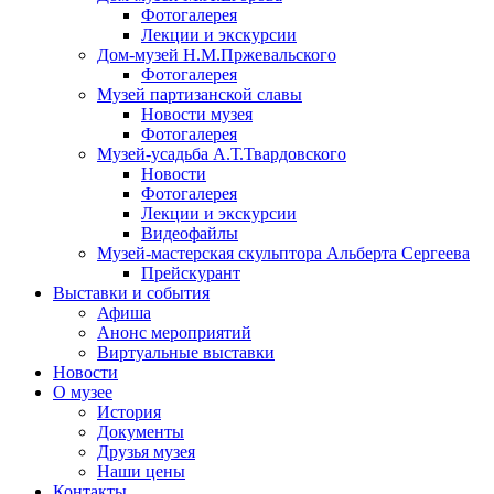
Фотогалерея
Лекции и экскурсии
Дом-музей Н.М.Пржевальского
Фотогалерея
Музей партизанской славы
Новости музея
Фотогалерея
Музей-усадьба А.Т.Твардовского
Новости
Фотогалерея
Лекции и экскурсии
Видеофайлы
Музей-мастерская скульптора Альберта Сергеева
Прейскурант
Выставки и события
Афиша
Анонс мероприятий
Виртуальные выставки
Новости
О музее
История
Документы
Друзья музея
Наши цены
Контакты