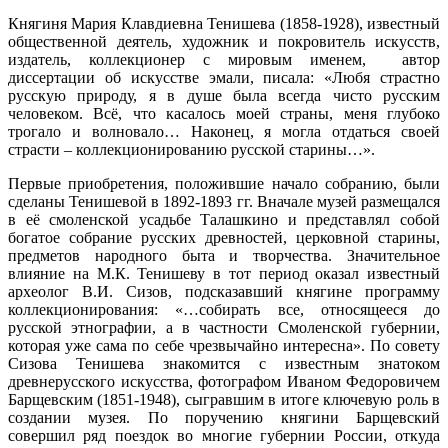
Княгиня Мария Клавдиевна Тенишева (1858-1928), известный
общественной деятель, художник и покровитель искусств,
издатель, коллекционер с мировым именем, автор
диссертации об искусстве эмали, писала: «Любя страстно
русскую природу, я в душе была всегда чисто русским
человеком. Всё, что касалось моей страны, меня глубоко
трогало и волновало… Наконец, я могла отдаться своей
страсти – коллекционированию русской старины…».
Первые приобретения, положившие начало собранию, были
сделаны Тенишевой в 1892-1893 гг. Вначале музей размещался
в её смоленской усадьбе Талашкино и представлял собой
богатое собрание русских древностей, церковной старины,
предметов народного быта и творчества. Значительное
влияние на М.К. Тенишеву в тот период оказал известный
археолог В.И. Сизов, подсказавший княгине программу
коллекционирования: «…собирать все, относящееся до
русской этнографии, а в частности Смоленской губернии,
которая уже сама по себе чрезвычайно интересна». По совету
Сизова Тенишева знакомится с известным знатоком
древнерусского искусства, фотографом Иваном Федоровичем
Барщевским (1851-1948), сыгравшим в итоге ключевую роль в
создании музея. По поручению княгини Барщевский
совершил ряд поездок во многие губернии России, откуда