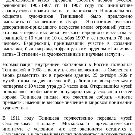
революции 1905-1907 гг. В 1907 году по инициативе
французского правительства и парижского Национального
общества художников Тенишевой было предложено
выставить её коллекции в Лувре. Экспозиция русского
декоративно-прикладного искусства имела огромный успех,
это была первая выставка русского народного искусства за
границей, с 10 мая по 10 октября 1907 г. её посетило 78 тыс.
человек. Барщевский, принимавший участие в создании
выставки, был награжден французским орденом «Пальмовая
ветвь» II степени «за художественные и научные заслуги».
Нормализация внутренней обстановки в России позволила
Тенишевой в 1908 г. вернуть свои коллекции в Смоленск и
вновь разместить их в прежнем здании. 25 октября 1909 г.
музей открылся для посещений, работал по воскресеньям и
четвергам с 10 часов утра до 3 часов дня. Открывшийся музей
пользовался необычайной популярностью у смолян и гостей
города. Тенишева писала, что счастлива собрать «многие
предметы, имеющие высокое значение в мировом понимании
художества».
В 1911 году Тенишева торжественно передала музей
Смоленскому филиалу Московского археологического
института с условием, что все экспонаты останутся в
Смоленске, а в дальнейшем будут пополняться исключительно