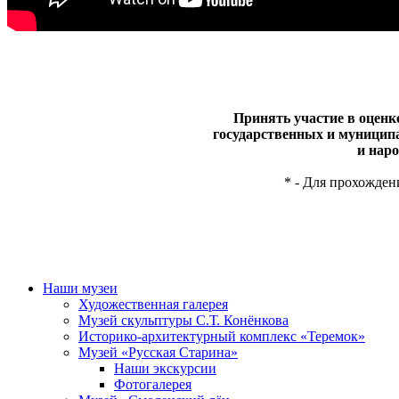
Принять участие в оценк
государственных и муницип
и нар
* - Для прохожден
Наши музеи
Художественная галерея
Музей скульптуры С.Т. Конёнкова
Историко-архитектурный комплекс «Теремок»
Музей «Русская Старина»
Наши экскурсии
Фотогалерея