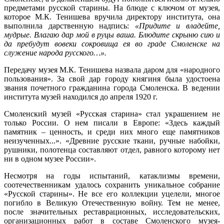
предметами русской старины. На блюде с ключом от музея,
которое М.К. Тенишева вручила директору института, она
выполнила дарственную надпись:
«Придите и владейте,
мудрые. Влагаю дар мой в руцы ваша. Блюдите скрыню сию и
да пребудут вовеки сокровища ея во граде Смоленске на
служение народа русского…».
Передачу музея М.К. Тенишева назвала даром для «народного
пользования». За свой дар городу княгиня была удостоена
звания почетного гражданина города Смоленска. В ведении
института музей находился до апреля 1920 г.
Смоленский музей «Русская старина» стал украшением не
только России. О нем писали в Европе: «Здесь каждый
памятник – ценность, и среди них много еще памятников
неизученных...». «Древние русские ткани, ручные набойки,
рушники, полотенца составляют отдел, равного которому нет
ни в одном музее России».
Несмотря на годы испытаний, катаклизмы времени,
соотечественникам удалось сохранить уникальное собрание
«Русской старины». Не все его коллекции уцелели, многое
погибло в Великую Отечественную войну. Тем не менее,
после значительных реставрационных, исследовательских,
организационных работ в составе Смоленского музея-