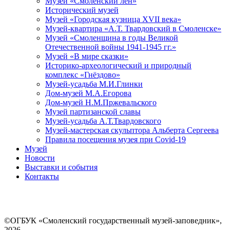
Музей «Смоленский лён»
Исторический музей
Музей «Городская кузница XVII века»
Музей-квартира «А.Т. Твардовский в Смоленске»
Музей «Смоленщина в годы Великой
Отечественной войны 1941-1945 гг.»
Музей «В мире сказки»
Историко-археологический и природный
комплекс «Гнёздово»
Музей-усадьба М.И.Глинки
Дом-музей М.А.Егорова
Дом-музей Н.М.Пржевальского
Музей партизанской славы
Музей-усадьба А.Т.Твардовского
Музей-мастерская скульптора Альберта Сергеева
Правила посещения музея при Covid-19
Музей
Новости
Выставки и события
Контакты
©ОГБУК «Смоленский государственный музей-заповедник»,
2026