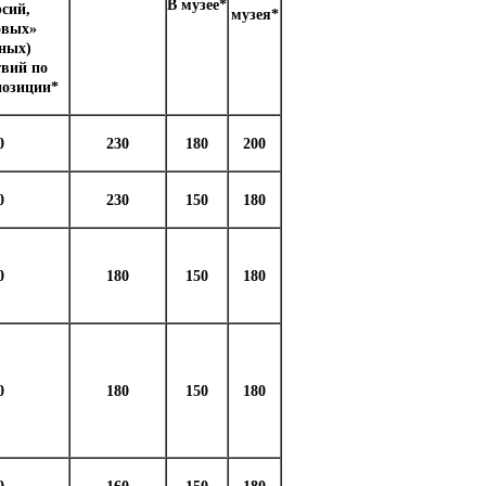
В музее*
сий,
музея*
овых»
зных)
твий по
позиции*
0
230
180
200
0
230
150
180
0
180
150
180
0
180
150
180