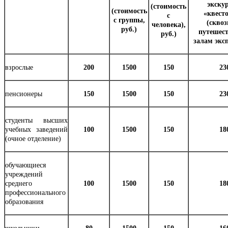
экскур
(стоимость
(стоимость
«квест
с
с группы,
(скво
человека),
руб.)
путешес
руб.)
залам экс
взрослые
200
1500
150
23
пенсионеры
150
1500
150
23
студенты высших
учебных заведений
100
1500
150
18
(очное отделение)
обучающиеся
учреждений
среднего
100
1500
150
18
профессионального
образования