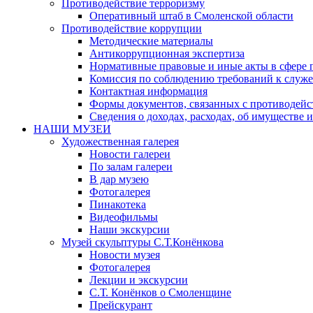
Противодействие терроризму
Оперативный штаб в Смоленской области
Противодействие коррупции
Методические материалы
Антикоррупционная экспертиза
Нормативные правовые и иные акты в сфере 
Комиссия по соблюдению требований к служе
Контактная информация
Формы документов, связанных с противодейс
Сведения о доходах, расходах, об имуществе 
НАШИ МУЗЕИ
Художественная галерея
Новости галереи
По залам галереи
В дар музею
Фотогалерея
Пинакотека
Видеофильмы
Наши экскурсии
Музей скульптуры С.Т.Конёнкова
Новости музея
Фотогалерея
Лекции и экскурсии
С.Т. Конёнков о Смоленщине
Прейскурант