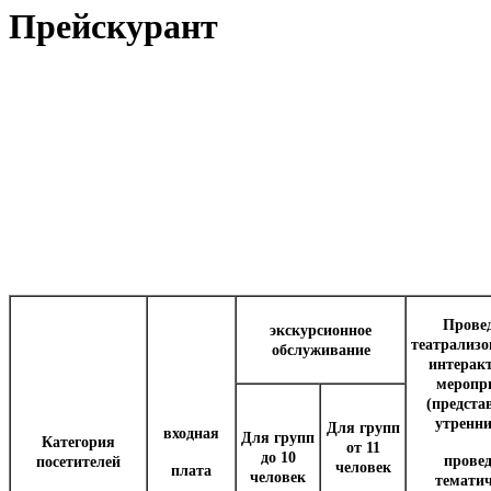
Прейскурант
Прове
экскурсионное
театрализ
обслуживание
интерак
меропр
(предста
утренн
Для групп
входная
Для групп
Категория
от 11
до 10
прове
посетителей
человек
плата
человек
темати