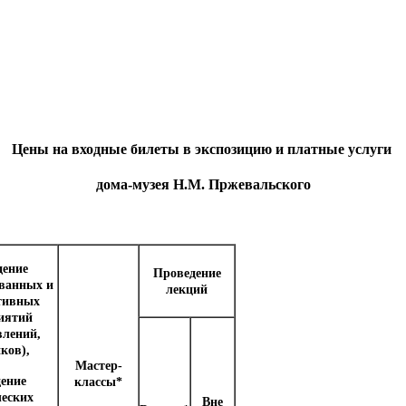
Цены на входные билеты в экспозицию и платные услуги
до
ма-музея Н.М. Пржевальского
дение
Проведение
ованных и
лекций
тивных
иятий
влений,
иков),
Мастер-
дение
классы*
ческих
Вне