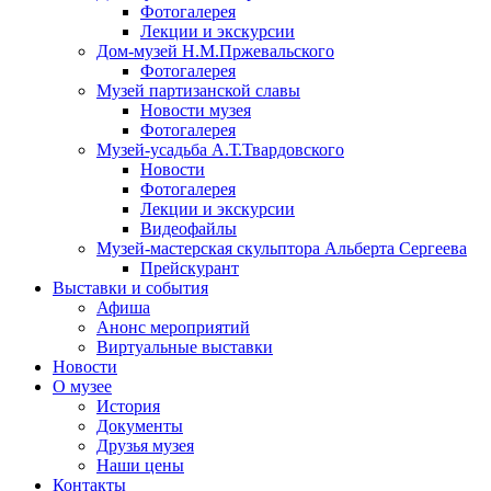
Фотогалерея
Лекции и экскурсии
Дом-музей Н.М.Пржевальского
Фотогалерея
Музей партизанской славы
Новости музея
Фотогалерея
Музей-усадьба А.Т.Твардовского
Новости
Фотогалерея
Лекции и экскурсии
Видеофайлы
Музей-мастерская скульптора Альберта Сергеева
Прейскурант
Выставки и события
Афиша
Анонс мероприятий
Виртуальные выставки
Новости
О музее
История
Документы
Друзья музея
Наши цены
Контакты