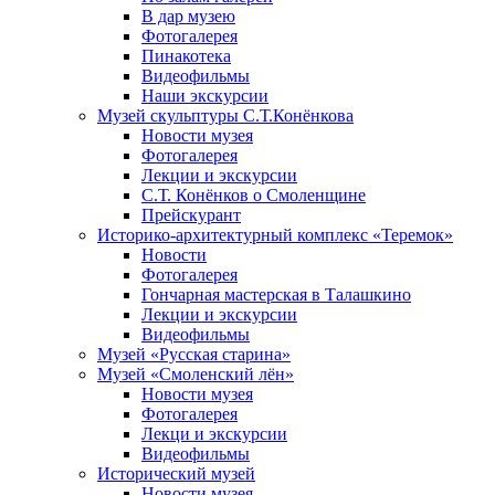
В дар музею
Фотогалерея
Пинакотека
Видеофильмы
Наши экскурсии
Музей скульптуры С.Т.Конёнкова
Новости музея
Фотогалерея
Лекции и экскурсии
С.Т. Конёнков о Смоленщине
Прейскурант
Историко-архитектурный комплекс «Теремок»
Новости
Фотогалерея
Гончарная мастерская в Талашкино
Лекции и экскурсии
Видеофильмы
Музей «Русская старина»
Музей «Смоленский лён»
Новости музея
Фотогалерея
Лекци и экскурсии
Видеофильмы
Исторический музей
Новости музея