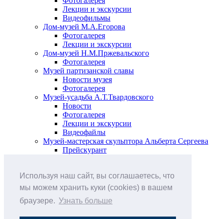
Фотогалерея
Лекции и экскурсии
Видеофильмы
Дом-музей М.А.Егорова
Фотогалерея
Лекции и экскурсии
Дом-музей Н.М.Пржевальского
Фотогалерея
Музей партизанской славы
Новости музея
Фотогалерея
Музей-усадьба А.Т.Твардовского
Новости
Фотогалерея
Лекции и экскурсии
Видеофайлы
Музей-мастерская скульптора Альберта Сергеева
Прейскурант
Выставки и события
Афиша
Используя наш сайт, вы соглашаетесь, что
Анонс мероприятий
Виртуальные выставки
мы можем хранить куки (cookies) в вашем
Новости
браузере.
Узнать больше
О музее
История