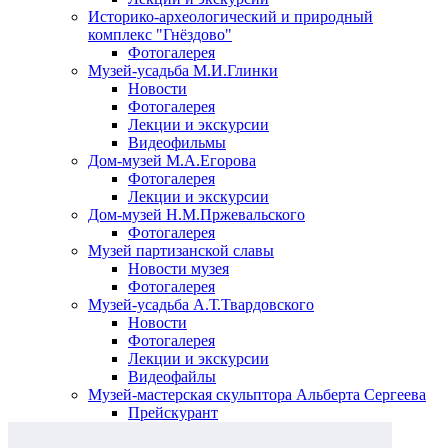
Историко-археологический и природный
комплекс "Гнёздово"
Фотогалерея
Музей-усадьба М.И.Глинки
Новости
Фотогалерея
Лекции и экскурсии
Видеофильмы
Дом-музей М.А.Егорова
Фотогалерея
Лекции и экскурсии
Дом-музей Н.М.Пржевальского
Фотогалерея
Музей партизанской славы
Новости музея
Фотогалерея
Музей-усадьба А.Т.Твардовского
Новости
Фотогалерея
Лекции и экскурсии
Видеофайлы
Музей-мастерская скульптора Альберта Сергеева
Прейскурант
Выставки и события