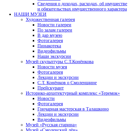
Сведения о доходах, расходах, об имуществе
и обязательствах имущественного характера
НАШИ МУЗЕИ
Художественная галерея
Новости галереи
По залам галереи
В дар музею
Фотогалерея
Пинакотека
Видеофильмы
Наши экскурсии
Музей скульптуры С.Т.Конёнкова
Новости музея
Фотогалерея
Лекции и экскурсии
С.Т. Конёнков о Смоленщине
Прейскурант
Историко-архитектурный комплекс «Теремок»
Новости
Фотогалерея
Гончарная мастерская в Талашкино
Лекции и экскурсии
Видеофильмы
Музей «Русская старина»
Музей «Смоленский лён»