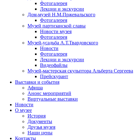
Фотогалерея
Лекции и экскурсии
Дом-музей Н.М.Пржевальского
Фотогалерея
Музей партизанской славы
Новости музея
Фотогалерея
Музей-усадьба А.Т.Твардовского
Новости
Фотогалерея
Лекции и экскурсии
Видеофайлы
Музей-мастерская скульптора Альберта Сергеева
Прейскурант
Выставки и события
Афиша
Анонс мероприятий
Виртуальные выставки
Новости
О музее
История
Документы
Друзья музея
Наши цены
Контакты