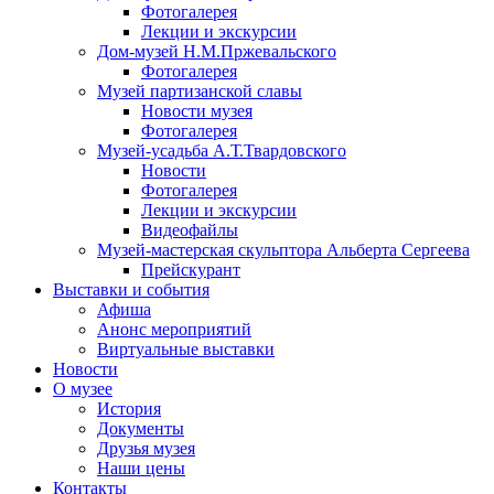
Фотогалерея
Лекции и экскурсии
Дом-музей Н.М.Пржевальского
Фотогалерея
Музей партизанской славы
Новости музея
Фотогалерея
Музей-усадьба А.Т.Твардовского
Новости
Фотогалерея
Лекции и экскурсии
Видеофайлы
Музей-мастерская скульптора Альберта Сергеева
Прейскурант
Выставки и события
Афиша
Анонс мероприятий
Виртуальные выставки
Новости
О музее
История
Документы
Друзья музея
Наши цены
Контакты