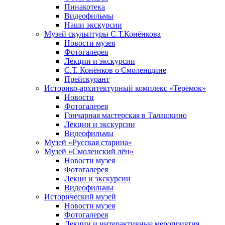
Пинакотека
Видеофильмы
Наши экскурсии
Музей скульптуры С.Т.Конёнкова
Новости музея
Фотогалерея
Лекции и экскурсии
С.Т. Конёнков о Смоленщине
Прейскурант
Историко-архитектурный комплекс «Теремок»
Новости
Фотогалерея
Гончарная мастерская в Талашкино
Лекции и экскурсии
Видеофильмы
Музей «Русская старина»
Музей «Смоленский лён»
Новости музея
Фотогалерея
Лекци и экскурсии
Видеофильмы
Исторический музей
Новости музея
Фотогалерея
Лекции и интерактивные мероприятия