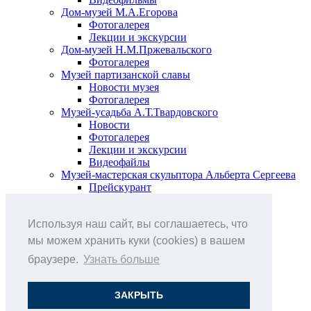
Дом-музей М.А.Егорова
Фотогалерея
Лекции и экскурсии
Дом-музей Н.М.Пржевальского
Фотогалерея
Музей партизанской славы
Новости музея
Фотогалерея
Музей-усадьба А.Т.Твардовского
Новости
Фотогалерея
Лекции и экскурсии
Видеофайлы
Музей-мастерская скульптора Альберта Сергеева
Прейскурант
Выставки и события
Афиша
Используя наш сайт, вы соглашаетесь, что
Анонс мероприятий
Виртуальные выставки
мы можем хранить куки (cookies) в вашем
Новости
браузере.
Узнать больше
О музее
История
Документы
ЗАКРЫТЬ
Друзья музея