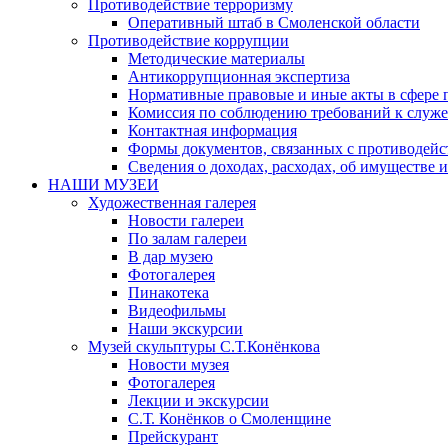
Противодействие терроризму
Оперативный штаб в Смоленской области
Противодействие коррупции
Методические материалы
Антикоррупционная экспертиза
Нормативные правовые и иные акты в сфере 
Комиссия по соблюдению требований к служе
Контактная информация
Формы документов, связанных с противодейс
Сведения о доходах, расходах, об имуществе 
НАШИ МУЗЕИ
Художественная галерея
Новости галереи
По залам галереи
В дар музею
Фотогалерея
Пинакотека
Видеофильмы
Наши экскурсии
Музей скульптуры С.Т.Конёнкова
Новости музея
Фотогалерея
Лекции и экскурсии
С.Т. Конёнков о Смоленщине
Прейскурант