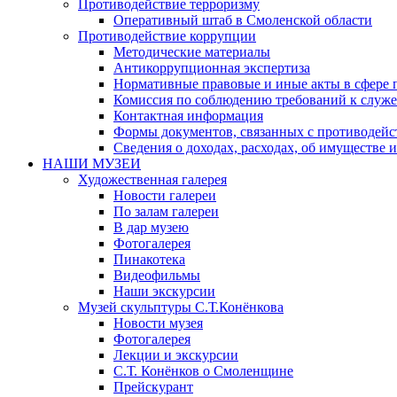
Противодействие терроризму
Оперативный штаб в Смоленской области
Противодействие коррупции
Методические материалы
Антикоррупционная экспертиза
Нормативные правовые и иные акты в сфере 
Комиссия по соблюдению требований к служе
Контактная информация
Формы документов, связанных с противодейс
Сведения о доходах, расходах, об имуществе 
НАШИ МУЗЕИ
Художественная галерея
Новости галереи
По залам галереи
В дар музею
Фотогалерея
Пинакотека
Видеофильмы
Наши экскурсии
Музей скульптуры С.Т.Конёнкова
Новости музея
Фотогалерея
Лекции и экскурсии
С.Т. Конёнков о Смоленщине
Прейскурант