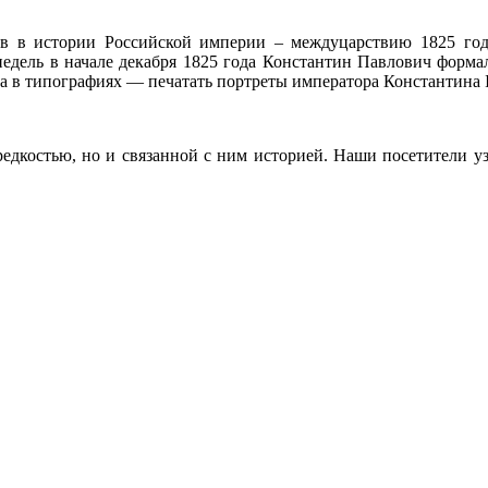
в в истории Российской империи – междуцарствию 1825 года
х недель в начале декабря 1825 года Константин Павлович фор
а в типографиях — печатать портреты императора Константина I
редкостью, но и связанной с ним историей. Наши посетители уз