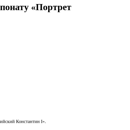
спонату «Портрет
ийский Константин I».