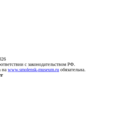
026
оответствии с законодательством РФ.
а на
www.smolensk-museum.ru
обязательна.
er