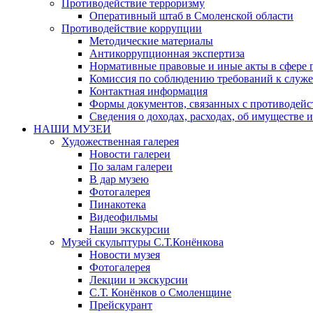
Противодействие терроризму
Оперативный штаб в Смоленской области
Противодействие коррупции
Методические материалы
Антикоррупционная экспертиза
Нормативные правовые и иные акты в сфере 
Комиссия по соблюдению требований к служе
Контактная информация
Формы документов, связанных с противодейс
Сведения о доходах, расходах, об имуществе 
НАШИ МУЗЕИ
Художественная галерея
Новости галереи
По залам галереи
В дар музею
Фотогалерея
Пинакотека
Видеофильмы
Наши экскурсии
Музей скульптуры С.Т.Конёнкова
Новости музея
Фотогалерея
Лекции и экскурсии
С.Т. Конёнков о Смоленщине
Прейскурант