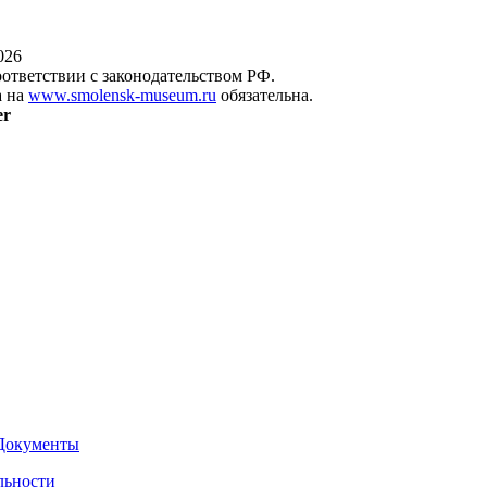
026
оответствии с законодательством РФ.
а на
www.smolensk-museum.ru
обязательна.
er
Документы
льности