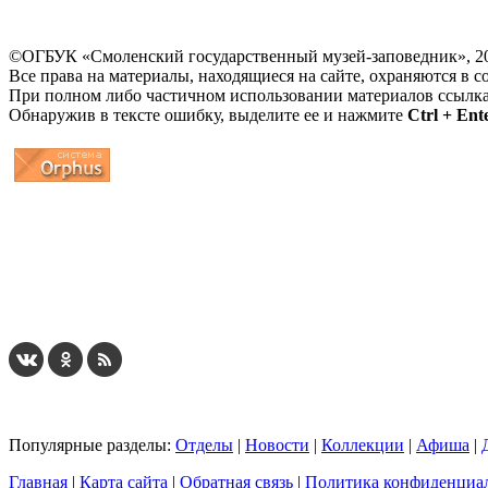
©ОГБУК «Смоленский государственный музей-заповедник», 2
Все права на материалы, находящиеся на сайте, охраняются в с
При полном либо частичном использовании материалов ссылк
Обнаружив в тексте ошибку, выделите ее и нажмите
Ctrl + Ent
...
... 4 5 6 7 8 9 10 11 12 13 14 15 16 17 18 19
Популярные разделы:
Отделы
|
Новости
|
Коллекции
|
Афиша
|
Главная
|
Карта сайта
|
Обратная связь
|
Политика конфиденциа