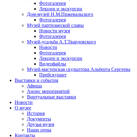
Фотогалерея
Лекции и экскурсии
Дом-музей Н.М.Пржевальского
Фотогалерея
Музей партизанской славы
Новости музея
Фотогалерея
Музей-усадьба А.Т.Твардовского
Новости
Фотогалерея
Лекции и экскурсии
Видеофайлы
Музей-мастерская скульптора Альберта Сергеева
Прейскурант
Выставки и события
Афиша
Анонс мероприятий
Виртуальные выставки
Новости
О музее
История
Документы
Друзья музея
Наши цены
Контакты