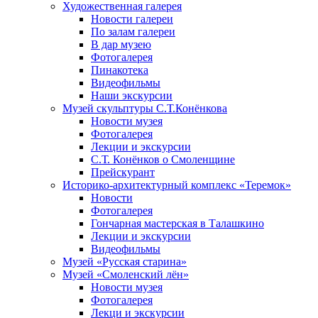
Художественная галерея
Новости галереи
По залам галереи
В дар музею
Фотогалерея
Пинакотека
Видеофильмы
Наши экскурсии
Музей скульптуры С.Т.Конёнкова
Новости музея
Фотогалерея
Лекции и экскурсии
С.Т. Конёнков о Смоленщине
Прейскурант
Историко-архитектурный комплекс «Теремок»
Новости
Фотогалерея
Гончарная мастерская в Талашкино
Лекции и экскурсии
Видеофильмы
Музей «Русская старина»
Музей «Смоленский лён»
Новости музея
Фотогалерея
Лекци и экскурсии