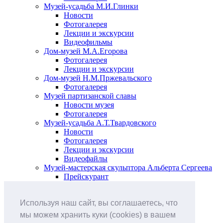
Музей-усадьба М.И.Глинки
Новости
Фотогалерея
Лекции и экскурсии
Видеофильмы
Дом-музей М.А.Егорова
Фотогалерея
Лекции и экскурсии
Дом-музей Н.М.Пржевальского
Фотогалерея
Музей партизанской славы
Новости музея
Фотогалерея
Музей-усадьба А.Т.Твардовского
Новости
Фотогалерея
Лекции и экскурсии
Видеофайлы
Музей-мастерская скульптора Альберта Сергеева
Прейскурант
Выставки и события
Афиша
Используя наш сайт, вы соглашаетесь, что
Анонс мероприятий
Виртуальные выставки
мы можем хранить куки (cookies) в вашем
Новости