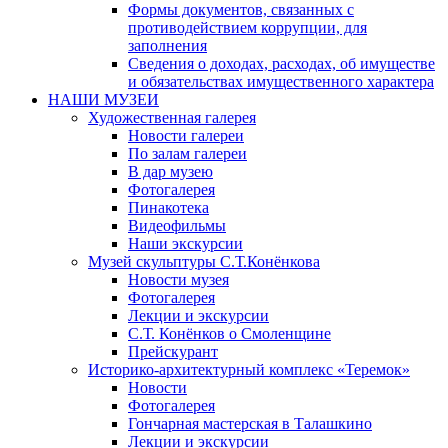
Формы документов, связанных с
противодействием коррупции, для
заполнения
Сведения о доходах, расходах, об имуществе
и обязательствах имущественного характера
НАШИ МУЗЕИ
Художественная галерея
Новости галереи
По залам галереи
В дар музею
Фотогалерея
Пинакотека
Видеофильмы
Наши экскурсии
Музей скульптуры С.Т.Конёнкова
Новости музея
Фотогалерея
Лекции и экскурсии
С.Т. Конёнков о Смоленщине
Прейскурант
Историко-архитектурный комплекс «Теремок»
Новости
Фотогалерея
Гончарная мастерская в Талашкино
Лекции и экскурсии