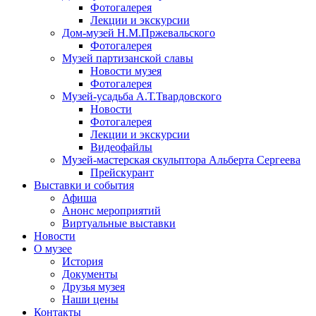
Фотогалерея
Лекции и экскурсии
Дом-музей Н.М.Пржевальского
Фотогалерея
Музей партизанской славы
Новости музея
Фотогалерея
Музей-усадьба А.Т.Твардовского
Новости
Фотогалерея
Лекции и экскурсии
Видеофайлы
Музей-мастерская скульптора Альберта Сергеева
Прейскурант
Выставки и события
Афиша
Анонс мероприятий
Виртуальные выставки
Новости
О музее
История
Документы
Друзья музея
Наши цены
Контакты