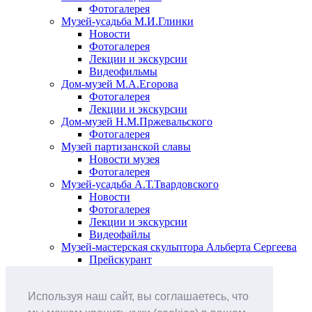
Фотогалерея
Музей-усадьба М.И.Глинки
Новости
Фотогалерея
Лекции и экскурсии
Видеофильмы
Дом-музей М.А.Егорова
Фотогалерея
Лекции и экскурсии
Дом-музей Н.М.Пржевальского
Фотогалерея
Музей партизанской славы
Новости музея
Фотогалерея
Музей-усадьба А.Т.Твардовского
Новости
Фотогалерея
Лекции и экскурсии
Видеофайлы
Музей-мастерская скульптора Альберта Сергеева
Прейскурант
Выставки и события
Афиша
Используя наш сайт, вы соглашаетесь, что
Анонс мероприятий
Виртуальные выставки