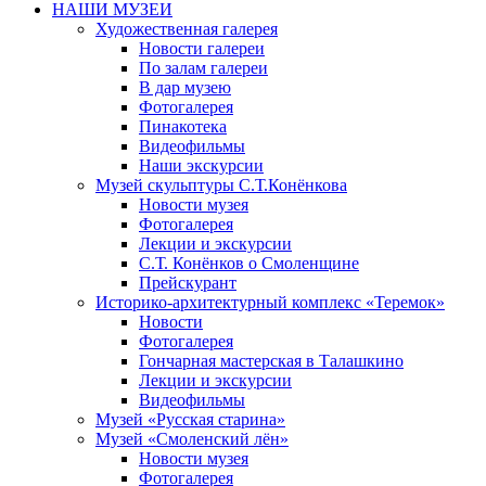
НАШИ МУЗЕИ
Художественная галерея
Новости галереи
По залам галереи
В дар музею
Фотогалерея
Пинакотека
Видеофильмы
Наши экскурсии
Музей скульптуры С.Т.Конёнкова
Новости музея
Фотогалерея
Лекции и экскурсии
С.Т. Конёнков о Смоленщине
Прейскурант
Историко-архитектурный комплекс «Теремок»
Новости
Фотогалерея
Гончарная мастерская в Талашкино
Лекции и экскурсии
Видеофильмы
Музей «Русская старина»
Музей «Смоленский лён»
Новости музея
Фотогалерея