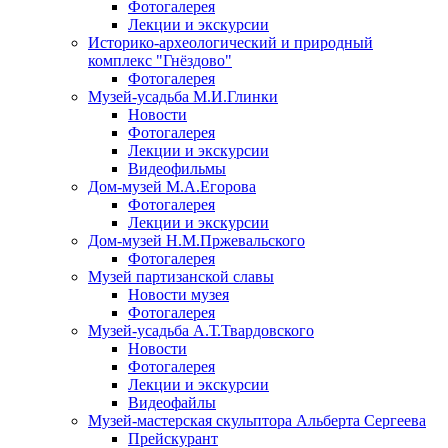
Фотогалерея
Лекции и экскурсии
Историко-археологический и природный
комплекс "Гнёздово"
Фотогалерея
Музей-усадьба М.И.Глинки
Новости
Фотогалерея
Лекции и экскурсии
Видеофильмы
Дом-музей М.А.Егорова
Фотогалерея
Лекции и экскурсии
Дом-музей Н.М.Пржевальского
Фотогалерея
Музей партизанской славы
Новости музея
Фотогалерея
Музей-усадьба А.Т.Твардовского
Новости
Фотогалерея
Лекции и экскурсии
Видеофайлы
Музей-мастерская скульптора Альберта Сергеева
Прейскурант