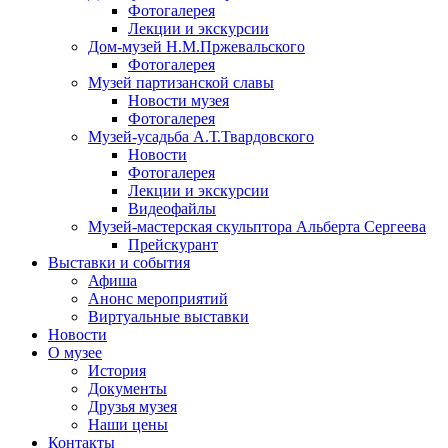
Фотогалерея
Лекции и экскурсии
Дом-музей Н.М.Пржевальского
Фотогалерея
Музей партизанской славы
Новости музея
Фотогалерея
Музей-усадьба А.Т.Твардовского
Новости
Фотогалерея
Лекции и экскурсии
Видеофайлы
Музей-мастерская скульптора Альберта Сергеева
Прейскурант
Выставки и события
Афиша
Анонс мероприятий
Виртуальные выставки
Новости
О музее
История
Документы
Друзья музея
Наши цены
Контакты