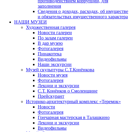
противодействием коррупции, для
заполнения
Сведения о доходах, расходах, об имуществе
и обязательствах имущественного характера
НАШИ МУЗЕИ
Художественная галерея
Новости галереи
По залам галереи
В дар музею
Фотогалерея
Пинакотека
Видеофильмы
Наши экскурсии
Музей скульптуры С.Т.Конёнкова
Новости музея
Фотогалерея
Лекции и экскурсии
С.Т. Конёнков о Смоленщине
Прейскурант
Историко-архитектурный комплекс «Теремок»
Новости
Фотогалерея
Гончарная мастерская в Талашкино
Лекции и экскурсии
Видеофильмы