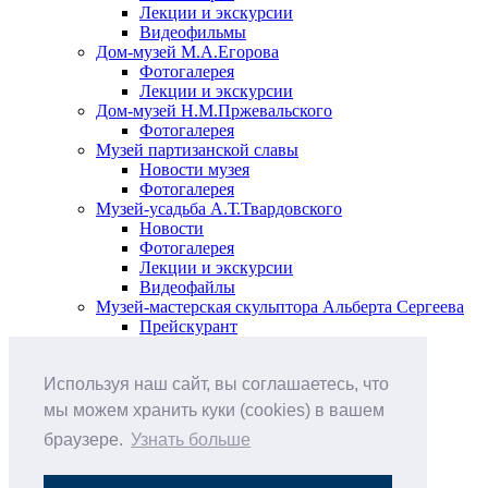
Лекции и экскурсии
Видеофильмы
Дом-музей М.А.Егорова
Фотогалерея
Лекции и экскурсии
Дом-музей Н.М.Пржевальского
Фотогалерея
Музей партизанской славы
Новости музея
Фотогалерея
Музей-усадьба А.Т.Твардовского
Новости
Фотогалерея
Лекции и экскурсии
Видеофайлы
Музей-мастерская скульптора Альберта Сергеева
Прейскурант
Выставки и события
Афиша
Используя наш сайт, вы соглашаетесь, что
Анонс мероприятий
Виртуальные выставки
мы можем хранить куки (cookies) в вашем
Новости
браузере.
Узнать больше
О музее
История
Документы