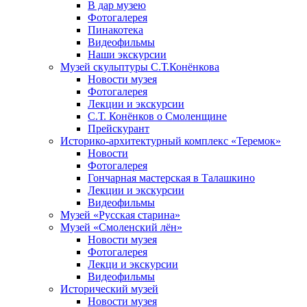
В дар музею
Фотогалерея
Пинакотека
Видеофильмы
Наши экскурсии
Музей скульптуры С.Т.Конёнкова
Новости музея
Фотогалерея
Лекции и экскурсии
С.Т. Конёнков о Смоленщине
Прейскурант
Историко-архитектурный комплекс «Теремок»
Новости
Фотогалерея
Гончарная мастерская в Талашкино
Лекции и экскурсии
Видеофильмы
Музей «Русская старина»
Музей «Смоленский лён»
Новости музея
Фотогалерея
Лекци и экскурсии
Видеофильмы
Исторический музей
Новости музея