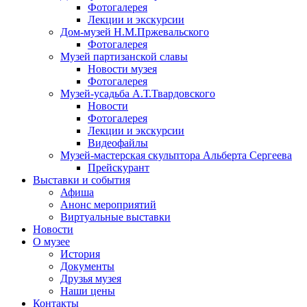
Фотогалерея
Лекции и экскурсии
Дом-музей Н.М.Пржевальского
Фотогалерея
Музей партизанской славы
Новости музея
Фотогалерея
Музей-усадьба А.Т.Твардовского
Новости
Фотогалерея
Лекции и экскурсии
Видеофайлы
Музей-мастерская скульптора Альберта Сергеева
Прейскурант
Выставки и события
Афиша
Анонс мероприятий
Виртуальные выставки
Новости
О музее
История
Документы
Друзья музея
Наши цены
Контакты