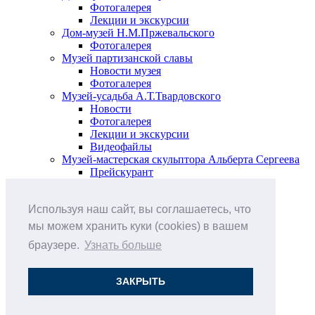
Фотогалерея
Лекции и экскурсии
Дом-музей Н.М.Пржевальского
Фотогалерея
Музей партизанской славы
Новости музея
Фотогалерея
Музей-усадьба А.Т.Твардовского
Новости
Фотогалерея
Лекции и экскурсии
Видеофайлы
Музей-мастерская скульптора Альберта Сергеева
Прейскурант
Выставки и события
Афиша
Используя наш сайт, вы соглашаетесь, что
Анонс мероприятий
Виртуальные выставки
мы можем хранить куки (cookies) в вашем
Новости
браузере.
Узнать больше
О музее
История
Документы
ЗАКРЫТЬ
Друзья музея
Наши цены
Контакты