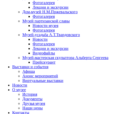
Фотогалерея
Лекции и экскурсии
Дом-музей Н.М.Пржевальского
Фотогалерея
Музей партизанской славы
Новости музея
Фотогалерея
Музей-усадьба А.Т.Твардовского
Новости
Фотогалерея
Лекции и экскурсии
Видеофайлы
Музей-мастерская скульптора Альберта Сергеева
Прейскурант
Выставки и события
Афиша
Анонс мероприятий
Виртуальные выставки
Новости
О музее
История
Документы
Друзья музея
Наши цены
Контакты