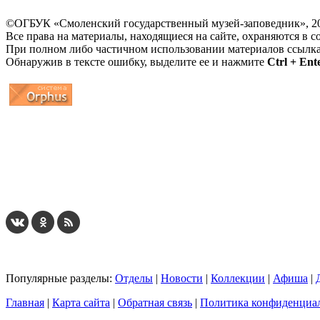
©ОГБУК «Смоленский государственный музей-заповедник», 2
Все права на материалы, находящиеся на сайте, охраняются в с
При полном либо частичном использовании материалов ссылк
Обнаружив в тексте ошибку, выделите ее и нажмите
Ctrl + Ent
...
... 4 5 6 7 8 9 10 11 12 13 14 15 16 17 18 19
Популярные разделы:
Отделы
|
Новости
|
Коллекции
|
Афиша
|
Главная
|
Карта сайта
|
Обратная связь
|
Политика конфиденциа