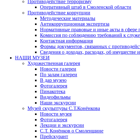
Противодействие терроризму
Оперативный штаб в Смоленской области
Противодействие коррупции
Методические материалы
Антикоррупционная экспертиза
Нормативные правовые и иные акты в сфере 
Комиссия по соблюдению требований к служе
Контактная информация
Формы документов, связанных с противодейс
Сведения о доходах, расходах, об имуществе 
НАШИ МУЗЕИ
Художественная галерея
Новости галереи
По залам галереи
В дар музею
Фотогалерея
Пинакотека
Видеофильмы
Наши экскурсии
Музей скульптуры С.Т.Конёнкова
Новости музея
Фотогалерея
Лекции и экскурсии
С.Т. Конёнков о Смоленщине
Прейскурант