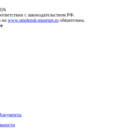
026
оответствии с законодательством РФ.
а на
www.smolensk-museum.ru
обязательна.
er
Документы
льности