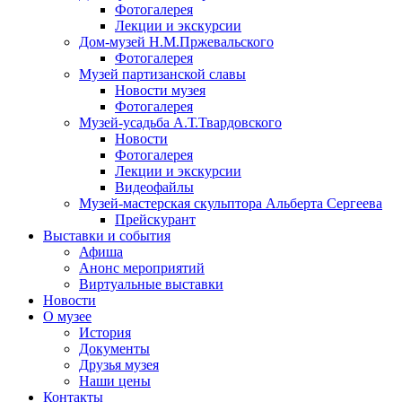
Фотогалерея
Лекции и экскурсии
Дом-музей Н.М.Пржевальского
Фотогалерея
Музей партизанской славы
Новости музея
Фотогалерея
Музей-усадьба А.Т.Твардовского
Новости
Фотогалерея
Лекции и экскурсии
Видеофайлы
Музей-мастерская скульптора Альберта Сергеева
Прейскурант
Выставки и события
Афиша
Анонс мероприятий
Виртуальные выставки
Новости
О музее
История
Документы
Друзья музея
Наши цены
Контакты