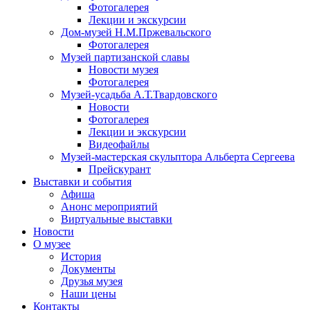
Фотогалерея
Лекции и экскурсии
Дом-музей Н.М.Пржевальского
Фотогалерея
Музей партизанской славы
Новости музея
Фотогалерея
Музей-усадьба А.Т.Твардовского
Новости
Фотогалерея
Лекции и экскурсии
Видеофайлы
Музей-мастерская скульптора Альберта Сергеева
Прейскурант
Выставки и события
Афиша
Анонс мероприятий
Виртуальные выставки
Новости
О музее
История
Документы
Друзья музея
Наши цены
Контакты