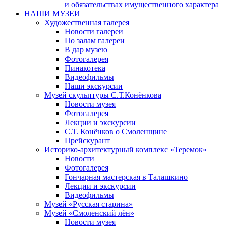
и обязательствах имущественного характера
НАШИ МУЗЕИ
Художественная галерея
Новости галереи
По залам галереи
В дар музею
Фотогалерея
Пинакотека
Видеофильмы
Наши экскурсии
Музей скульптуры С.Т.Конёнкова
Новости музея
Фотогалерея
Лекции и экскурсии
С.Т. Конёнков о Смоленщине
Прейскурант
Историко-архитектурный комплекс «Теремок»
Новости
Фотогалерея
Гончарная мастерская в Талашкино
Лекции и экскурсии
Видеофильмы
Музей «Русская старина»
Музей «Смоленский лён»
Новости музея