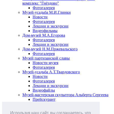
комплекс "Гнёздово"
Фотогалерея
Музей-усадьба М.И.Глинки
Новости
Фотогалерея
Лекции и экскурсии
Видеофильмы
Дом-музей М.А.Егорова
Фотогалерея
Лекции и экскурсии
Дом-музей Н.М.Пржевальского
Фотогалерея
Музей партизанской славы
Новости музея
Фотогалерея
Музей-усадьба А.Т.Твардовского
Новости
Фотогалерея
Лекции и экскурсии
Видеофайлы
Музей-мастерская скульптора Альберта Сергеева
Прейскурант
Выставки и события
Афиша
Используя наш сайт, вы соглашаетесь, что
Анонс мероприятий