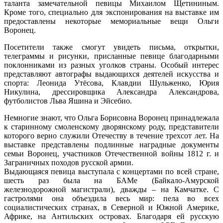
таланта замечательной певицы Михаилом Щетининым.
Кроме того, специально для экспонирования на выставке им
предоставлены некоторые мемориальные вещи Ольги
Воронец.
Посетители также смогут увидеть письма, открытки,
телеграммы и рисунки, присланные певице благодарными
поклонниками из разных уголков страны. Особый интерес
представляют автографы выдающихся деятелей искусства и
спорта: Леонида Утёсова, Клавдии Шульженко, Юрия
Никулина, дрессировщика Александра Александрова,
футболистов Льва Яшина и Эйсебио.
Немногие знают, что Ольга Борисовна Воронец принадлежала
к старинному смоленскому дворянскому роду, представители
которого верно служили Отечеству в течение трехсот лет. На
выставке представлены подлинные наградные документы
семьи Воронец, участников Отечественной войны 1812 г. и
Заграничных походов русской армии.
Выдающаяся певица выступала с концертами по всей стране,
шесть раз была на БАМе (Байкало-Амурской
железнодорожной магистрали), дважды – на Камчатке. С
гастролями она объездила весь мир: пела во всех
социалистических странах, в Северной и Южной Америке,
Африке, на Антильских островах. Благодаря ей русскую