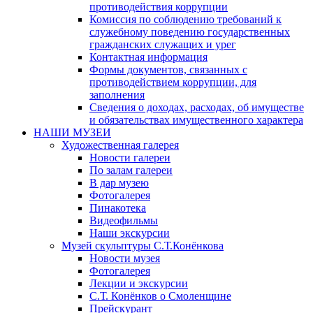
противодействия коррупции
Комиссия по соблюдению требований к
служебному поведению государственных
гражданских служащих и урег
Контактная информация
Формы документов, связанных с
противодействием коррупции, для
заполнения
Сведения о доходах, расходах, об имуществе
и обязательствах имущественного характера
НАШИ МУЗЕИ
Художественная галерея
Новости галереи
По залам галереи
В дар музею
Фотогалерея
Пинакотека
Видеофильмы
Наши экскурсии
Музей скульптуры С.Т.Конёнкова
Новости музея
Фотогалерея
Лекции и экскурсии
С.Т. Конёнков о Смоленщине
Прейскурант