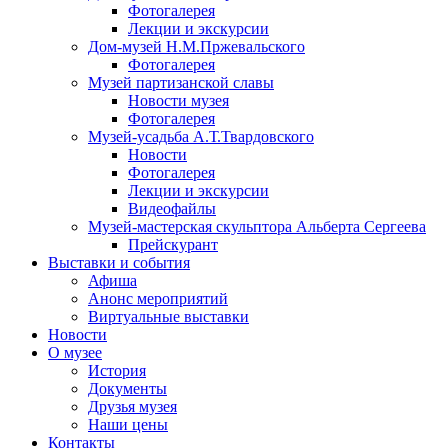
Фотогалерея
Лекции и экскурсии
Дом-музей Н.М.Пржевальского
Фотогалерея
Музей партизанской славы
Новости музея
Фотогалерея
Музей-усадьба А.Т.Твардовского
Новости
Фотогалерея
Лекции и экскурсии
Видеофайлы
Музей-мастерская скульптора Альберта Сергеева
Прейскурант
Выставки и события
Афиша
Анонс мероприятий
Виртуальные выставки
Новости
О музее
История
Документы
Друзья музея
Наши цены
Контакты