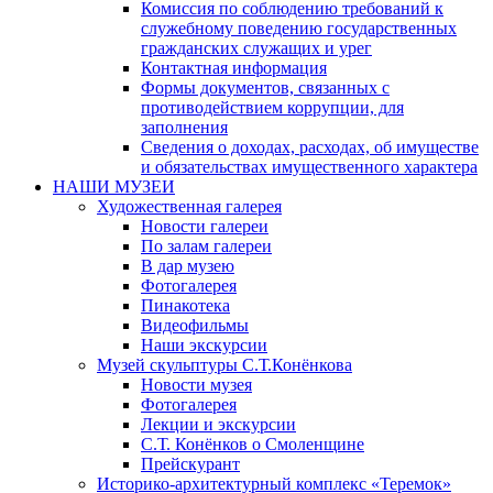
Комиссия по соблюдению требований к
служебному поведению государственных
гражданских служащих и урег
Контактная информация
Формы документов, связанных с
противодействием коррупции, для
заполнения
Сведения о доходах, расходах, об имуществе
и обязательствах имущественного характера
НАШИ МУЗЕИ
Художественная галерея
Новости галереи
По залам галереи
В дар музею
Фотогалерея
Пинакотека
Видеофильмы
Наши экскурсии
Музей скульптуры С.Т.Конёнкова
Новости музея
Фотогалерея
Лекции и экскурсии
С.Т. Конёнков о Смоленщине
Прейскурант
Историко-архитектурный комплекс «Теремок»