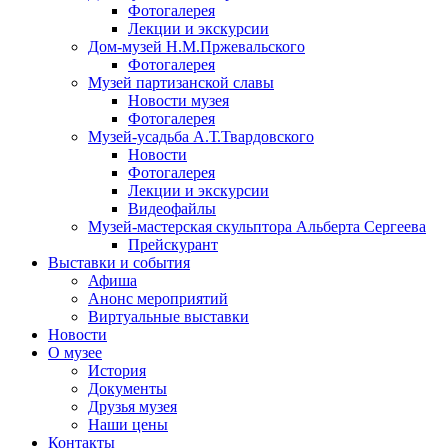
Фотогалерея
Лекции и экскурсии
Дом-музей Н.М.Пржевальского
Фотогалерея
Музей партизанской славы
Новости музея
Фотогалерея
Музей-усадьба А.Т.Твардовского
Новости
Фотогалерея
Лекции и экскурсии
Видеофайлы
Музей-мастерская скульптора Альберта Сергеева
Прейскурант
Выставки и события
Афиша
Анонс мероприятий
Виртуальные выставки
Новости
О музее
История
Документы
Друзья музея
Наши цены
Контакты