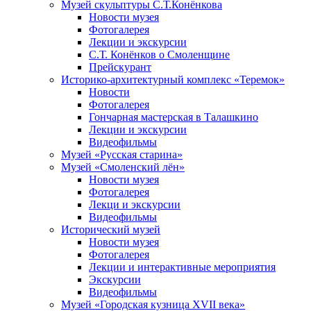
Музей скульптуры С.Т.Конёнкова
Новости музея
Фотогалерея
Лекции и экскурсии
С.Т. Конёнков о Смоленщине
Прейскурант
Историко-архитектурный комплекс «Теремок»
Новости
Фотогалерея
Гончарная мастерская в Талашкино
Лекции и экскурсии
Видеофильмы
Музей «Русская старина»
Музей «Смоленский лён»
Новости музея
Фотогалерея
Лекци и экскурсии
Видеофильмы
Исторический музей
Новости музея
Фотогалерея
Лекции и интерактивные мероприятия
Экскурсии
Видеофильмы
Музей «Городская кузница XVII века»