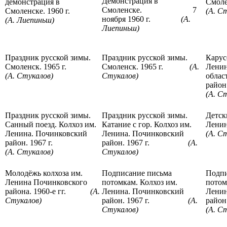
Демонстрация в
демонстрация в
Смол
Смоленске. 7
Смоленске. 1960 г.
(А. С
ноября 1960 г.
(А.
(А. Лиепиньш)
Лиепиньш)
Праздник русской зимы.
Праздник русской зимы.
Карус
Смоленск. 1965 г.
Смоленск. 1965 г.
(А.
Ленин
(А. Стукалов)
Стукалов)
облас
рай
(А. С
Праздник русской зимы.
Праздник русской зимы.
Детск
Санный поезд. Колхоз им.
Катание с гор. Колхоз им.
Ленина
Ленина. Починковский
Ленина. Починковский
(А. С
район. 1967 г.
район. 1967 г.
(А.
(А. Стукалов)
Стукалов)
Молодёжь колхоза им.
Подписание письма
Подпи
Ленина Починковского
потомкам. Колхоз им.
потом
района. 1960-е гг.
(А.
Ленина. Починковский
Ленин
Стукалов)
район. 1967 г.
(А.
район.
Стукалов)
(А. С