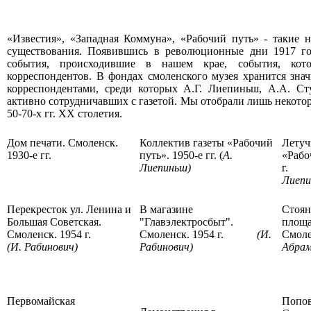
«Известия», «Западная Коммуна», «Рабочий путь» - такие н
существования. Появившись в революционные дни 1917 год
события, происходившие в нашем крае, события, кото
корреспондентов. В фондах смоленского музея хранится зна
корреспондентами, среди которых А.Г. Лиепиньш, А.А. Ст
активно сотрудничавших с газетой. Мы отобрали лишь некотор
50-70-х гг. ХХ столетия.
Дом печати. Смоленск.
Коллектив газеты «Рабочий
Летуч
1930-е гг.
путь». 1950-е гг. (
А.
«Рабо
Лиепиньш)
г
Лиепи
Перекресток ул. Ленина и
В магазине
Стоян
Большая Советская.
"Главэлектросбыт".
площа
Смоленск. 1954 г.
Смоленск. 1954 г.
(И.
Смоле
(И. Рабинович)
Рабинович)
Абрам
Первомайская
Попов