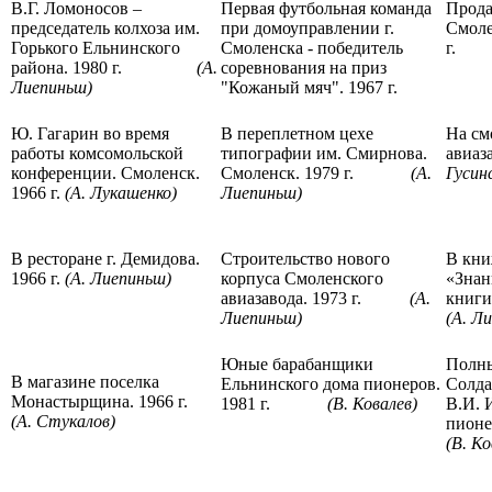
В.Г. Ломоносов –
Первая футбольная команда
Прода
председатель колхоза им.
при домоуправлении г.
Смоле
Горького Ельнинского
Смоленска - победитель
г.
района. 1980 г.
(А.
соревнования на приз
Лиепиньш)
"Кожаный мяч". 1967 г.
Ю. Гагарин во время
В переплетном цехе
На см
работы комсомольской
типографии им. Смирнова.
авиаза
конференции. Смоленск.
Смоленск. 1979 г.
(А.
Гусин
1966 г.
(А. Лукашенко)
Лиепиньш)
В ресторане г. Демидова.
Строительство нового
В кни
1966 г.
(А. Лиепиньш)
корпуса Смоленского
«Знан
авиазавода. 1973 г.
(А.
книги.
Лиепиньш)
(А. Л
Юные барабанщики
Полны
В магазине поселка
Ельнинского дома пионеров.
Солд
Монастырщина. 1966 г.
1981 г.
(В. Ковалев)
В.И. 
(А. Стукалов)
пион
(В. Ко