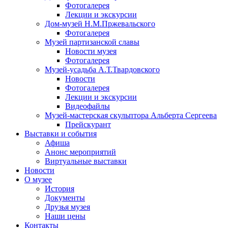
Фотогалерея
Лекции и экскурсии
Дом-музей Н.М.Пржевальского
Фотогалерея
Музей партизанской славы
Новости музея
Фотогалерея
Музей-усадьба А.Т.Твардовского
Новости
Фотогалерея
Лекции и экскурсии
Видеофайлы
Музей-мастерская скульптора Альберта Сергеева
Прейскурант
Выставки и события
Афиша
Анонс мероприятий
Виртуальные выставки
Новости
О музее
История
Документы
Друзья музея
Наши цены
Контакты